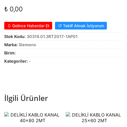
Alt
genişle
KABLO
₺
0,00
menüy
Alt
genişle
SARF MALZEME
Gelince Haberdar Et
Teklif Almak İstiyorum
menüy
Alt
genişle
PANOLAR
Stok Kodu:
30319.01.3RT2017-1AP01
menüy
Marka:
Siemens
genişle
ASPİRATÖRLER
Birim:
Kategoriler:
-
İlgili Ürünler