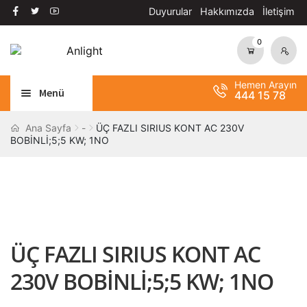
Duyurular
Hakkımızda
İletişim
0
Dolaşıma
İçeriğe
geç
geç
Hemen Arayın
Menü
444 15 78
Alt
AYDINLATMA
Ana Sayfa
-
ÜÇ FAZLI SIRIUS KONT AC 230V
BOBİNLİ;5;5 KW; 1NO
menüy
Alt
genişle
OTOMASYON
menüy
Alt
genişle
ANAHTAR / PRİZ
menüy
Alt
genişle
SOLAR SİSTEM
menüy
ÜÇ FAZLI SIRIUS KONT AC
genişle
BANT / YAPIŞTIRICILAR
230V BOBİNLİ;5;5 KW; 1NO
Alt
ŞALT MALZEMELERİ
menüy