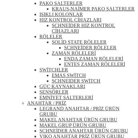
PAKO ŞALTERLER
KRAUS-NAİMER PAKO ŞALTERLER
IŞIKLI KOLONLAR
HIZ KONTROL CİHAZLARI
SCHNEİDER HIZ KONTROL
CİHAZLARI
RÖLELER
SOLİD STATE RÖLELER
SCHNEİDER RÖLELER
ZAMAN RÖLELERİ
ENDA ZAMAN RÖLELERİ
ENTES ZAMAN RÖLELERİ
SWİTCHLER
EMAS SWİTCH
SCHNEIDER SWİTCH
GÜÇ KAYNAKLARI
SENSÖRLER
EMNİYET ŞALTERLERİ
ANAHTAR / PRİZ
LEGRAND ANAHTAR / PRİZ ÜRÜN
GRUBU
MAKEL ANAHTAR ÜRÜN GRUBU
MAKEL GRUP ÜRÜN GRUBU
SCHNEİDER ANAHTAR ÜRÜN GRUBU
VIKO ANAHTAR PRİZ ÜRÜN GRUBU