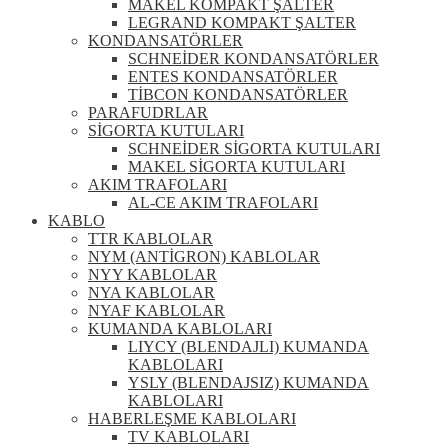
MAKEL KOMPAKT ŞALTER
LEGRAND KOMPAKT ŞALTER
KONDANSATÖRLER
SCHNEİDER KONDANSATÖRLER
ENTES KONDANSATÖRLER
TİBCON KONDANSATÖRLER
PARAFUDRLAR
SİGORTA KUTULARI
SCHNEİDER SİGORTA KUTULARI
MAKEL SİGORTA KUTULARI
AKIM TRAFOLARI
AL-CE AKIM TRAFOLARI
KABLO
TTR KABLOLAR
NYM (ANTİGRON) KABLOLAR
NYY KABLOLAR
NYA KABLOLAR
NYAF KABLOLAR
KUMANDA KABLOLARI
LIYCY (BLENDAJLI) KUMANDA
KABLOLARI
YSLY (BLENDAJSIZ) KUMANDA
KABLOLARI
HABERLEŞME KABLOLARI
TV KABLOLARI