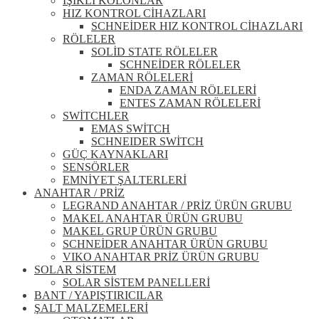
IŞIKLI KOLONLAR
HIZ KONTROL CİHAZLARI
SCHNEİDER HIZ KONTROL CİHAZLARI
RÖLELER
SOLİD STATE RÖLELER
SCHNEİDER RÖLELER
ZAMAN RÖLELERİ
ENDA ZAMAN RÖLELERİ
ENTES ZAMAN RÖLELERİ
SWİTCHLER
EMAS SWİTCH
SCHNEIDER SWİTCH
GÜÇ KAYNAKLARI
SENSÖRLER
EMNİYET ŞALTERLERİ
ANAHTAR / PRİZ
LEGRAND ANAHTAR / PRİZ ÜRÜN GRUBU
MAKEL ANAHTAR ÜRÜN GRUBU
MAKEL GRUP ÜRÜN GRUBU
SCHNEİDER ANAHTAR ÜRÜN GRUBU
VIKO ANAHTAR PRİZ ÜRÜN GRUBU
SOLAR SİSTEM
SOLAR SİSTEM PANELLERİ
BANT / YAPIŞTIRICILAR
ŞALT MALZEMELERİ