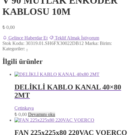
V 90 MUTLAK ENKODER
KABLOSU 10M
₺
0,00
Gelince Haberdar Et
Teklif Almak İstiyorum
Stok Kodu:
30319.01.SH6FX30022DB12
Marka:
Birim:
Kategoriler:
-
İlgili ürünler
DELİKLİ KABLO KANAL 40×80
2MT
Çetinkaya
₺
0,00
Devamını oku
FAN 225x225x80 220VAC VOERCO