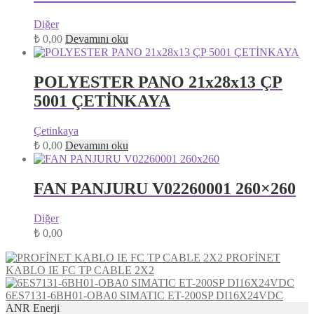
Diğer
₺
0,00
Devamını oku
POLYESTER PANO 21x28x13 ÇP
5001 ÇETİNKAYA
Çetinkaya
₺
0,00
Devamını oku
FAN PANJURU V02260001 260×260
Diğer
₺
0,00
PROFİNET
KABLO IE FC TP CABLE 2X2
6ES7131-6BH01-OBA0 SIMATIC ET-200SP DI16X24VDC
ANR Enerji