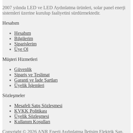
2007 yılında LED ve LED Aydınlatma ürünleri, solar panel enerji
sistemleri üzerine kurulup faaliyetini sürdürmektedir.
Hesabım
Hesabım
Bilgilerim
Siparişlerim
Üye Ol
Müşteri Hizmetleri
Güvenlik
Sipariş ve Teslimat
Garanti ve İade Şartları
Üyelik İşlemleri
Sözleşmeler
Mesafeli Satış Sözleşmesi
KVKK Politikası
Üyelik Sözleşmesi
Kullanım Koşulları
Copyright © 2026 ANR Enerji Aydınlatma İletişim Elektrik San.