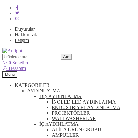
Duyurular
Hakkımızda
İletişim
Dolaşıma
İçeriğe
geç
geç
Ara:
Ara
0
Sepetim
Hesabım
Menü
KATEGORİLER
AYDINLATMA
DIŞ AYDINLATMA
İNOLED LED AYDINLATMA
ENDÜSTRİYEL AYDINLATMA
PROJEKTÖRLER
WALLWASHERLAR
İÇ AYDINLATMA
ALİLA ÜRÜN GRUBU
AMPULLER