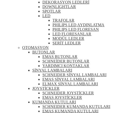
DEKORASYON LEDLERİ
DOWNLIGHTLAR
SPOTLAR
LED
TRAFOLAR
PHILIPS LED AYDINLATMA
PHILIPS LED FLORESAN
LED FLORESANLAR
MODÜL LEDLER
ŞERİT LEDLER
OTOMASYON
BUTONLAR
EMAS BUTONLAR
SCHNEİDER BUTONLAR
YARDIMCI KONTAKLAR
SİNYAL LAMBALARI
SCHNEIDER SİNYAL LAMBALARI
EMAS SİNYAL LAMBALARI
ELMAX SİNYAL LAMBALARI
JOYSTİCKLER
SCHNEIDER JOYSTİCKLER
EMAS JOYSTİCKLER
KUMANDA KUTULARI
SCHNEIDER KUMANDA KUTULARI
EMAS KUMANDA KUTULARI