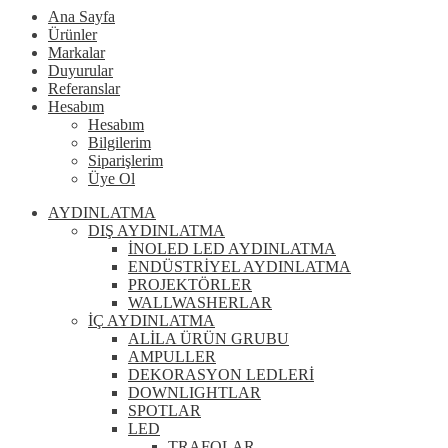
Ana Sayfa
Ürünler
Markalar
Duyurular
Referanslar
Hesabım
Hesabım
Bilgilerim
Siparişlerim
Üye Ol
AYDINLATMA
DIŞ AYDINLATMA
İNOLED LED AYDINLATMA
ENDÜSTRİYEL AYDINLATMA
PROJEKTÖRLER
WALLWASHERLAR
İÇ AYDINLATMA
ALİLA ÜRÜN GRUBU
AMPULLER
DEKORASYON LEDLERİ
DOWNLIGHTLAR
SPOTLAR
LED
TRAFOLAR