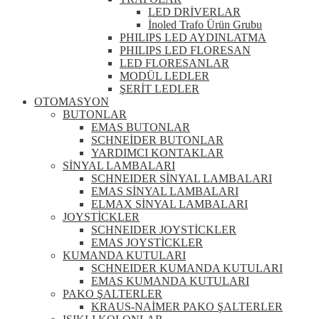
LED DRİVERLAR
İnoled Trafo Ürün Grubu
PHILIPS LED AYDINLATMA
PHILIPS LED FLORESAN
LED FLORESANLAR
MODÜL LEDLER
ŞERİT LEDLER
OTOMASYON
BUTONLAR
EMAS BUTONLAR
SCHNEİDER BUTONLAR
YARDIMCI KONTAKLAR
SİNYAL LAMBALARI
SCHNEIDER SİNYAL LAMBALARI
EMAS SİNYAL LAMBALARI
ELMAX SİNYAL LAMBALARI
JOYSTİCKLER
SCHNEIDER JOYSTİCKLER
EMAS JOYSTİCKLER
KUMANDA KUTULARI
SCHNEIDER KUMANDA KUTULARI
EMAS KUMANDA KUTULARI
PAKO ŞALTERLER
KRAUS-NAİMER PAKO ŞALTERLER