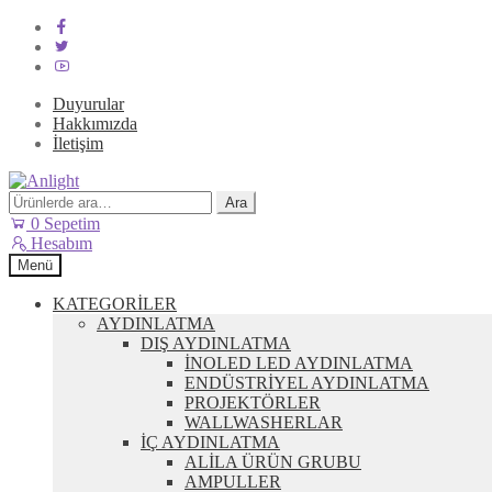
Duyurular
Hakkımızda
İletişim
Dolaşıma
İçeriğe
geç
geç
Ara:
Ara
0
Sepetim
Hesabım
Menü
KATEGORİLER
AYDINLATMA
DIŞ AYDINLATMA
İNOLED LED AYDINLATMA
ENDÜSTRİYEL AYDINLATMA
PROJEKTÖRLER
WALLWASHERLAR
İÇ AYDINLATMA
ALİLA ÜRÜN GRUBU
AMPULLER