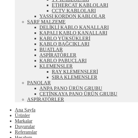
ETHERCAT KABLOLARI
CCTV KABLOLARI
YASSI KORDON KABLOLAR
SARF MALZEME
DELİKLİ KABLO KANALLARI
KAPALI KABLO KANALLARI
KABLO YÜKSÜKLERİ
KABLO BAĞCIKLARI
BUATLAR
ASPİRATÖRLER
KABLO PABUÇLARI
KLEMENSLER
RAY KLEMENSLERİ
SIRA KLEMENSLER
PANOLAR
ANPA PANO ÜRÜN GRUBU
ÇETİNKAYA PANO ÜRÜN GRUBU
ASPİRATÖRLER
Ana Sayfa
Ürünler
Markalar
Duyurular
Referanslar
Hesabım