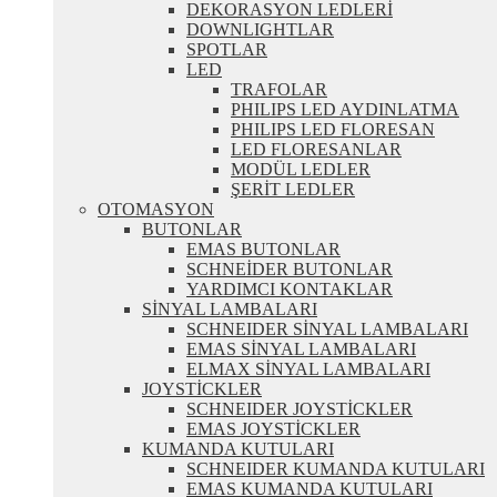
DEKORASYON LEDLERİ
DOWNLIGHTLAR
SPOTLAR
LED
TRAFOLAR
PHILIPS LED AYDINLATMA
PHILIPS LED FLORESAN
LED FLORESANLAR
MODÜL LEDLER
ŞERİT LEDLER
OTOMASYON
BUTONLAR
EMAS BUTONLAR
SCHNEİDER BUTONLAR
YARDIMCI KONTAKLAR
SİNYAL LAMBALARI
SCHNEIDER SİNYAL LAMBALARI
EMAS SİNYAL LAMBALARI
ELMAX SİNYAL LAMBALARI
JOYSTİCKLER
SCHNEIDER JOYSTİCKLER
EMAS JOYSTİCKLER
KUMANDA KUTULARI
SCHNEIDER KUMANDA KUTULARI
EMAS KUMANDA KUTULARI