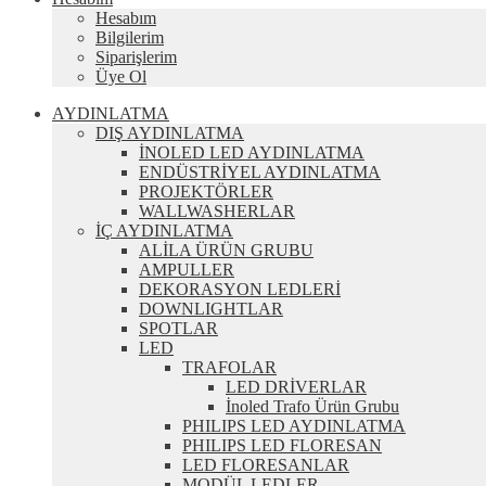
Hesabım
Bilgilerim
Siparişlerim
Üye Ol
AYDINLATMA
DIŞ AYDINLATMA
İNOLED LED AYDINLATMA
ENDÜSTRİYEL AYDINLATMA
PROJEKTÖRLER
WALLWASHERLAR
İÇ AYDINLATMA
ALİLA ÜRÜN GRUBU
AMPULLER
DEKORASYON LEDLERİ
DOWNLIGHTLAR
SPOTLAR
LED
TRAFOLAR
LED DRİVERLAR
İnoled Trafo Ürün Grubu
PHILIPS LED AYDINLATMA
PHILIPS LED FLORESAN
LED FLORESANLAR
MODÜL LEDLER