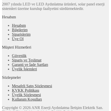
2007 yılında LED ve LED Aydınlatma ürünleri, solar panel enerji
sistemleri üzerine kurulup faaliyetini sürdürmektedir.
Hesabım
Hesabım
Bilgilerim
Siparişlerim
Üye Ol
Müşteri Hizmetleri
Güvenlik
Sipariş ve Teslimat
Garanti ve İade Şartları
Üyelik İşlemleri
Sözleşmeler
Mesafeli Satış Sözleşmesi
KVKK Politikası
Üyelik Sözleşmesi
Kullanım Koşulları
Copyright © 2026 ANR Enerji Aydınlatma İletişim Elektrik San.