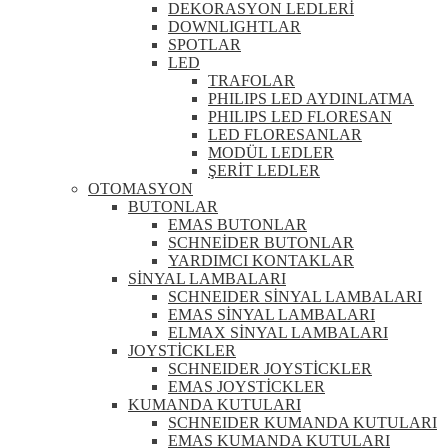
DEKORASYON LEDLERİ
DOWNLIGHTLAR
SPOTLAR
LED
TRAFOLAR
PHILIPS LED AYDINLATMA
PHILIPS LED FLORESAN
LED FLORESANLAR
MODÜL LEDLER
ŞERİT LEDLER
OTOMASYON
BUTONLAR
EMAS BUTONLAR
SCHNEİDER BUTONLAR
YARDIMCI KONTAKLAR
SİNYAL LAMBALARI
SCHNEIDER SİNYAL LAMBALARI
EMAS SİNYAL LAMBALARI
ELMAX SİNYAL LAMBALARI
JOYSTİCKLER
SCHNEIDER JOYSTİCKLER
EMAS JOYSTİCKLER
KUMANDA KUTULARI
SCHNEIDER KUMANDA KUTULARI
EMAS KUMANDA KUTULARI