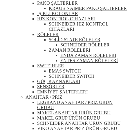
PAKO ŞALTERLER
KRAUS-NAİMER PAKO ŞALTERLER
IŞIKLI KOLONLAR
HIZ KONTROL CİHAZLARI
SCHNEİDER HIZ KONTROL
CİHAZLARI
RÖLELER
SOLİD STATE RÖLELER
SCHNEİDER RÖLELER
ZAMAN RÖLELERİ
ENDA ZAMAN RÖLELERİ
ENTES ZAMAN RÖLELERİ
SWİTCHLER
EMAS SWİTCH
SCHNEIDER SWİTCH
GÜÇ KAYNAKLARI
SENSÖRLER
EMNİYET ŞALTERLERİ
ANAHTAR / PRİZ
LEGRAND ANAHTAR / PRİZ ÜRÜN
GRUBU
MAKEL ANAHTAR ÜRÜN GRUBU
MAKEL GRUP ÜRÜN GRUBU
SCHNEİDER ANAHTAR ÜRÜN GRUBU
VIKO ANAHTAR PRİZ ÜRÜN GRUBU