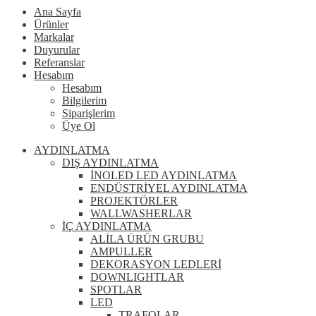
Ana Sayfa
Ürünler
Markalar
Duyurular
Referanslar
Hesabım
Hesabım
Bilgilerim
Siparişlerim
Üye Ol
AYDINLATMA
DIŞ AYDINLATMA
İNOLED LED AYDINLATMA
ENDÜSTRİYEL AYDINLATMA
PROJEKTÖRLER
WALLWASHERLAR
İÇ AYDINLATMA
ALİLA ÜRÜN GRUBU
AMPULLER
DEKORASYON LEDLERİ
DOWNLIGHTLAR
SPOTLAR
LED
TRAFOLAR