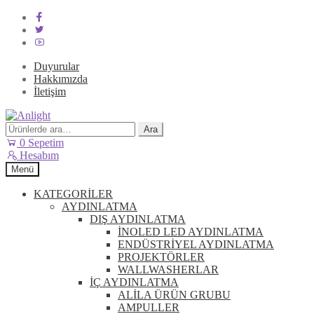
Duyurular
Hakkımızda
İletişim
Dolaşıma
İçeriğe
geç
geç
Ara:
Ara
0
Sepetim
Hesabım
Menü
KATEGORİLER
AYDINLATMA
DIŞ AYDINLATMA
İNOLED LED AYDINLATMA
ENDÜSTRİYEL AYDINLATMA
PROJEKTÖRLER
WALLWASHERLAR
İÇ AYDINLATMA
ALİLA ÜRÜN GRUBU
AMPULLER