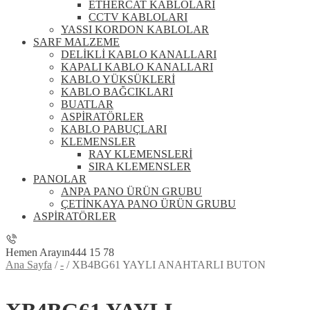
ETHERCAT KABLOLARI
CCTV KABLOLARI
YASSI KORDON KABLOLAR
SARF MALZEME
DELİKLİ KABLO KANALLARI
KAPALI KABLO KANALLARI
KABLO YÜKSÜKLERİ
KABLO BAĞCIKLARI
BUATLAR
ASPİRATÖRLER
KABLO PABUÇLARI
KLEMENSLER
RAY KLEMENSLERİ
SIRA KLEMENSLER
PANOLAR
ANPA PANO ÜRÜN GRUBU
ÇETİNKAYA PANO ÜRÜN GRUBU
ASPİRATÖRLER
Hemen Arayın
444 15 78
Ana Sayfa
/
-
/
XB4BG61 YAYLI ANAHTARLI BUTON