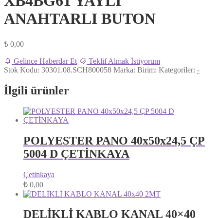
XB4BG61 YAYLI
ANAHTARLI BUTON
₺
0,00
Gelince Haberdar Et
Teklif Almak İstiyorum
Stok Kodu:
30301.08.SCH800058
Marka:
Birim:
Kategoriler:
-
İlgili ürünler
POLYESTER PANO 40x50x24,5 ÇP
5004 D ÇETİNKAYA
Çetinkaya
₺
0,00
DELİKLİ KABLO KANAL 40×40