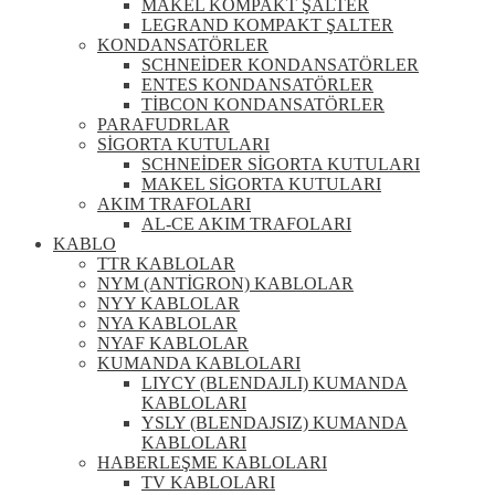
MAKEL KOMPAKT ŞALTER
LEGRAND KOMPAKT ŞALTER
KONDANSATÖRLER
SCHNEİDER KONDANSATÖRLER
ENTES KONDANSATÖRLER
TİBCON KONDANSATÖRLER
PARAFUDRLAR
SİGORTA KUTULARI
SCHNEİDER SİGORTA KUTULARI
MAKEL SİGORTA KUTULARI
AKIM TRAFOLARI
AL-CE AKIM TRAFOLARI
KABLO
TTR KABLOLAR
NYM (ANTİGRON) KABLOLAR
NYY KABLOLAR
NYA KABLOLAR
NYAF KABLOLAR
KUMANDA KABLOLARI
LIYCY (BLENDAJLI) KUMANDA
KABLOLARI
YSLY (BLENDAJSIZ) KUMANDA
KABLOLARI
HABERLEŞME KABLOLARI
TV KABLOLARI