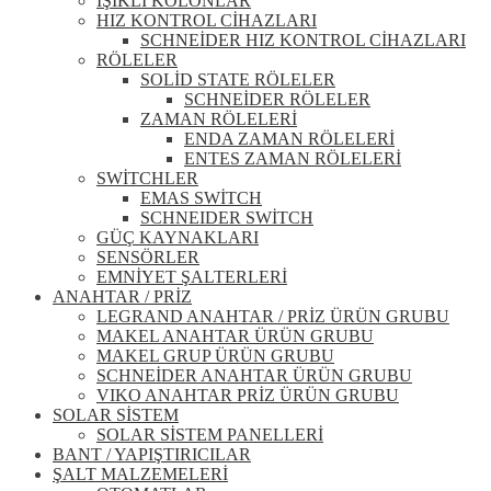
IŞIKLI KOLONLAR
HIZ KONTROL CİHAZLARI
SCHNEİDER HIZ KONTROL CİHAZLARI
RÖLELER
SOLİD STATE RÖLELER
SCHNEİDER RÖLELER
ZAMAN RÖLELERİ
ENDA ZAMAN RÖLELERİ
ENTES ZAMAN RÖLELERİ
SWİTCHLER
EMAS SWİTCH
SCHNEIDER SWİTCH
GÜÇ KAYNAKLARI
SENSÖRLER
EMNİYET ŞALTERLERİ
ANAHTAR / PRİZ
LEGRAND ANAHTAR / PRİZ ÜRÜN GRUBU
MAKEL ANAHTAR ÜRÜN GRUBU
MAKEL GRUP ÜRÜN GRUBU
SCHNEİDER ANAHTAR ÜRÜN GRUBU
VIKO ANAHTAR PRİZ ÜRÜN GRUBU
SOLAR SİSTEM
SOLAR SİSTEM PANELLERİ
BANT / YAPIŞTIRICILAR
ŞALT MALZEMELERİ