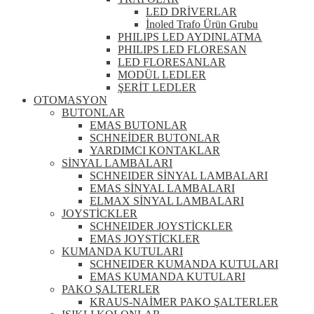
LED DRİVERLAR
İnoled Trafo Ürün Grubu
PHILIPS LED AYDINLATMA
PHILIPS LED FLORESAN
LED FLORESANLAR
MODÜL LEDLER
ŞERİT LEDLER
OTOMASYON
BUTONLAR
EMAS BUTONLAR
SCHNEİDER BUTONLAR
YARDIMCI KONTAKLAR
SİNYAL LAMBALARI
SCHNEIDER SİNYAL LAMBALARI
EMAS SİNYAL LAMBALARI
ELMAX SİNYAL LAMBALARI
JOYSTİCKLER
SCHNEIDER JOYSTİCKLER
EMAS JOYSTİCKLER
KUMANDA KUTULARI
SCHNEIDER KUMANDA KUTULARI
EMAS KUMANDA KUTULARI
PAKO ŞALTERLER
KRAUS-NAİMER PAKO ŞALTERLER