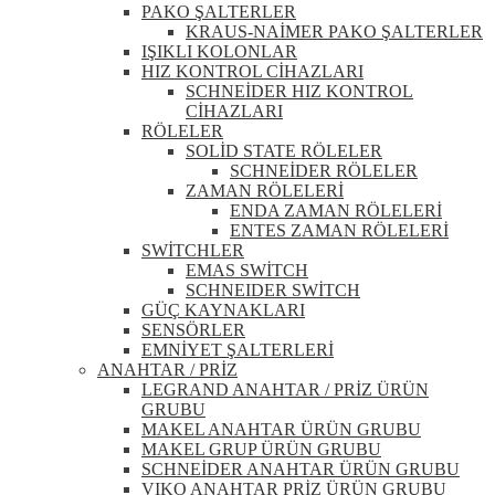
PAKO ŞALTERLER
KRAUS-NAİMER PAKO ŞALTERLER
IŞIKLI KOLONLAR
HIZ KONTROL CİHAZLARI
SCHNEİDER HIZ KONTROL
CİHAZLARI
RÖLELER
SOLİD STATE RÖLELER
SCHNEİDER RÖLELER
ZAMAN RÖLELERİ
ENDA ZAMAN RÖLELERİ
ENTES ZAMAN RÖLELERİ
SWİTCHLER
EMAS SWİTCH
SCHNEIDER SWİTCH
GÜÇ KAYNAKLARI
SENSÖRLER
EMNİYET ŞALTERLERİ
ANAHTAR / PRİZ
LEGRAND ANAHTAR / PRİZ ÜRÜN
GRUBU
MAKEL ANAHTAR ÜRÜN GRUBU
MAKEL GRUP ÜRÜN GRUBU
SCHNEİDER ANAHTAR ÜRÜN GRUBU
VIKO ANAHTAR PRİZ ÜRÜN GRUBU