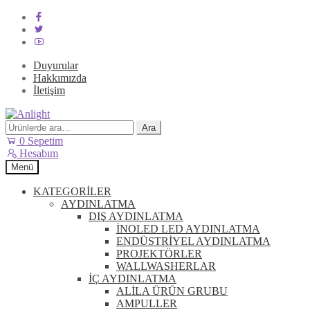
Duyurular
Hakkımızda
İletişim
Dolaşıma
İçeriğe
geç
geç
Ara:
Ara
0
Sepetim
Hesabım
Menü
KATEGORİLER
AYDINLATMA
DIŞ AYDINLATMA
İNOLED LED AYDINLATMA
ENDÜSTRİYEL AYDINLATMA
PROJEKTÖRLER
WALLWASHERLAR
İÇ AYDINLATMA
ALİLA ÜRÜN GRUBU
AMPULLER