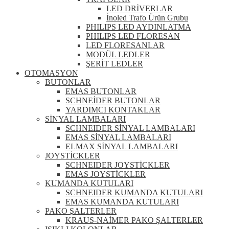
LED DRİVERLAR
İnoled Trafo Ürün Grubu
PHILIPS LED AYDINLATMA
PHILIPS LED FLORESAN
LED FLORESANLAR
MODÜL LEDLER
ŞERİT LEDLER
OTOMASYON
BUTONLAR
EMAS BUTONLAR
SCHNEİDER BUTONLAR
YARDIMCI KONTAKLAR
SİNYAL LAMBALARI
SCHNEIDER SİNYAL LAMBALARI
EMAS SİNYAL LAMBALARI
ELMAX SİNYAL LAMBALARI
JOYSTİCKLER
SCHNEIDER JOYSTİCKLER
EMAS JOYSTİCKLER
KUMANDA KUTULARI
SCHNEIDER KUMANDA KUTULARI
EMAS KUMANDA KUTULARI
PAKO ŞALTERLER
KRAUS-NAİMER PAKO ŞALTERLER