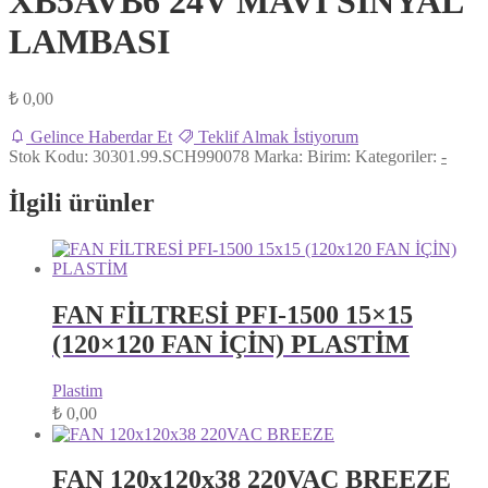
XB5AVB6 24V MAVİ SİNYAL
LAMBASI
₺
0,00
Gelince Haberdar Et
Teklif Almak İstiyorum
Stok Kodu:
30301.99.SCH990078
Marka:
Birim:
Kategoriler:
-
İlgili ürünler
FAN FİLTRESİ PFI-1500 15×15
(120×120 FAN İÇİN) PLASTİM
Plastim
₺
0,00
FAN 120x120x38 220VAC BREEZE