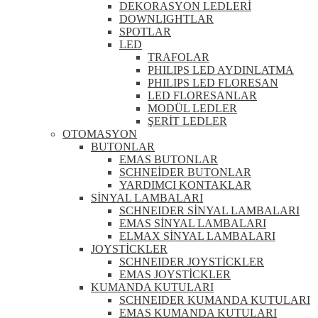
DEKORASYON LEDLERİ
DOWNLIGHTLAR
SPOTLAR
LED
TRAFOLAR
PHILIPS LED AYDINLATMA
PHILIPS LED FLORESAN
LED FLORESANLAR
MODÜL LEDLER
ŞERİT LEDLER
OTOMASYON
BUTONLAR
EMAS BUTONLAR
SCHNEİDER BUTONLAR
YARDIMCI KONTAKLAR
SİNYAL LAMBALARI
SCHNEIDER SİNYAL LAMBALARI
EMAS SİNYAL LAMBALARI
ELMAX SİNYAL LAMBALARI
JOYSTİCKLER
SCHNEIDER JOYSTİCKLER
EMAS JOYSTİCKLER
KUMANDA KUTULARI
SCHNEIDER KUMANDA KUTULARI
EMAS KUMANDA KUTULARI