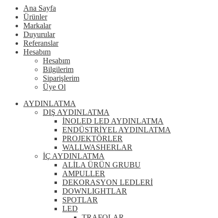
Ana Sayfa
Ürünler
Markalar
Duyurular
Referanslar
Hesabım
Hesabım
Bilgilerim
Siparişlerim
Üye Ol
AYDINLATMA
DIŞ AYDINLATMA
İNOLED LED AYDINLATMA
ENDÜSTRİYEL AYDINLATMA
PROJEKTÖRLER
WALLWASHERLAR
İÇ AYDINLATMA
ALİLA ÜRÜN GRUBU
AMPULLER
DEKORASYON LEDLERİ
DOWNLIGHTLAR
SPOTLAR
LED
TRAFOLAR