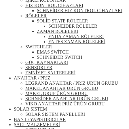
IŞIKLI KOLONLAR
HIZ KONTROL CİHAZLARI
SCHNEİDER HIZ KONTROL CİHAZLARI
RÖLELER
SOLİD STATE RÖLELER
SCHNEİDER RÖLELER
ZAMAN RÖLELERİ
ENDA ZAMAN RÖLELERİ
ENTES ZAMAN RÖLELERİ
SWİTCHLER
EMAS SWİTCH
SCHNEIDER SWİTCH
GÜÇ KAYNAKLARI
SENSÖRLER
EMNİYET ŞALTERLERİ
ANAHTAR / PRİZ
LEGRAND ANAHTAR / PRİZ ÜRÜN GRUBU
MAKEL ANAHTAR ÜRÜN GRUBU
MAKEL GRUP ÜRÜN GRUBU
SCHNEİDER ANAHTAR ÜRÜN GRUBU
VIKO ANAHTAR PRİZ ÜRÜN GRUBU
SOLAR SİSTEM
SOLAR SİSTEM PANELLERİ
BANT / YAPIŞTIRICILAR
ŞALT MALZEMELERİ