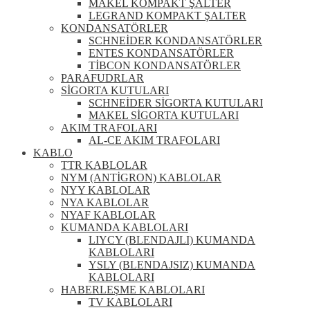
MAKEL KOMPAKT ŞALTER
LEGRAND KOMPAKT ŞALTER
KONDANSATÖRLER
SCHNEİDER KONDANSATÖRLER
ENTES KONDANSATÖRLER
TİBCON KONDANSATÖRLER
PARAFUDRLAR
SİGORTA KUTULARI
SCHNEİDER SİGORTA KUTULARI
MAKEL SİGORTA KUTULARI
AKIM TRAFOLARI
AL-CE AKIM TRAFOLARI
KABLO
TTR KABLOLAR
NYM (ANTİGRON) KABLOLAR
NYY KABLOLAR
NYA KABLOLAR
NYAF KABLOLAR
KUMANDA KABLOLARI
LIYCY (BLENDAJLI) KUMANDA
KABLOLARI
YSLY (BLENDAJSIZ) KUMANDA
KABLOLARI
HABERLEŞME KABLOLARI
TV KABLOLARI