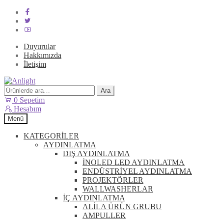
Duyurular
Hakkımızda
İletişim
Dolaşıma
İçeriğe
geç
geç
Ara:
Ara
0
Sepetim
Hesabım
Menü
KATEGORİLER
AYDINLATMA
DIŞ AYDINLATMA
İNOLED LED AYDINLATMA
ENDÜSTRİYEL AYDINLATMA
PROJEKTÖRLER
WALLWASHERLAR
İÇ AYDINLATMA
ALİLA ÜRÜN GRUBU
AMPULLER