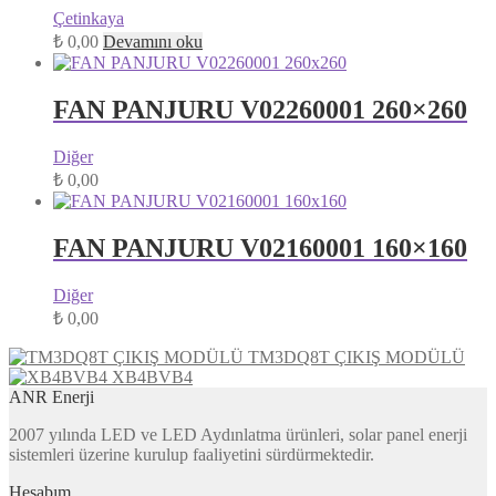
Çetinkaya
₺
0,00
Devamını oku
FAN PANJURU V02260001 260×260
Diğer
₺
0,00
FAN PANJURU V02160001 160×160
Diğer
₺
0,00
TM3DQ8T ÇIKIŞ MODÜLÜ
XB4BVB4
ANR Enerji
2007 yılında LED ve LED Aydınlatma ürünleri, solar panel enerji
sistemleri üzerine kurulup faaliyetini sürdürmektedir.
Hesabım