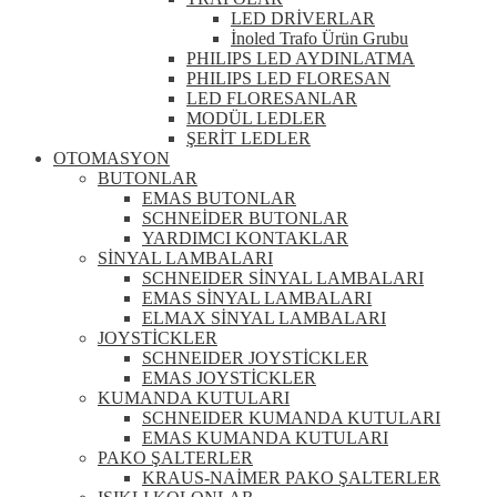
LED DRİVERLAR
İnoled Trafo Ürün Grubu
PHILIPS LED AYDINLATMA
PHILIPS LED FLORESAN
LED FLORESANLAR
MODÜL LEDLER
ŞERİT LEDLER
OTOMASYON
BUTONLAR
EMAS BUTONLAR
SCHNEİDER BUTONLAR
YARDIMCI KONTAKLAR
SİNYAL LAMBALARI
SCHNEIDER SİNYAL LAMBALARI
EMAS SİNYAL LAMBALARI
ELMAX SİNYAL LAMBALARI
JOYSTİCKLER
SCHNEIDER JOYSTİCKLER
EMAS JOYSTİCKLER
KUMANDA KUTULARI
SCHNEIDER KUMANDA KUTULARI
EMAS KUMANDA KUTULARI
PAKO ŞALTERLER
KRAUS-NAİMER PAKO ŞALTERLER