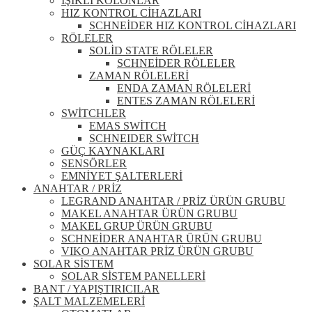
IŞIKLI KOLONLAR
HIZ KONTROL CİHAZLARI
SCHNEİDER HIZ KONTROL CİHAZLARI
RÖLELER
SOLİD STATE RÖLELER
SCHNEİDER RÖLELER
ZAMAN RÖLELERİ
ENDA ZAMAN RÖLELERİ
ENTES ZAMAN RÖLELERİ
SWİTCHLER
EMAS SWİTCH
SCHNEIDER SWİTCH
GÜÇ KAYNAKLARI
SENSÖRLER
EMNİYET ŞALTERLERİ
ANAHTAR / PRİZ
LEGRAND ANAHTAR / PRİZ ÜRÜN GRUBU
MAKEL ANAHTAR ÜRÜN GRUBU
MAKEL GRUP ÜRÜN GRUBU
SCHNEİDER ANAHTAR ÜRÜN GRUBU
VIKO ANAHTAR PRİZ ÜRÜN GRUBU
SOLAR SİSTEM
SOLAR SİSTEM PANELLERİ
BANT / YAPIŞTIRICILAR
ŞALT MALZEMELERİ