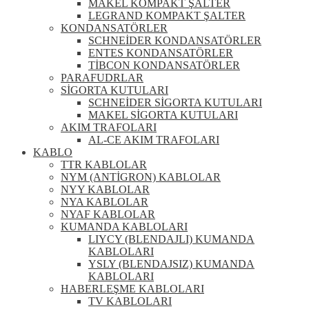
MAKEL KOMPAKT ŞALTER
LEGRAND KOMPAKT ŞALTER
KONDANSATÖRLER
SCHNEİDER KONDANSATÖRLER
ENTES KONDANSATÖRLER
TİBCON KONDANSATÖRLER
PARAFUDRLAR
SİGORTA KUTULARI
SCHNEİDER SİGORTA KUTULARI
MAKEL SİGORTA KUTULARI
AKIM TRAFOLARI
AL-CE AKIM TRAFOLARI
KABLO
TTR KABLOLAR
NYM (ANTİGRON) KABLOLAR
NYY KABLOLAR
NYA KABLOLAR
NYAF KABLOLAR
KUMANDA KABLOLARI
LIYCY (BLENDAJLI) KUMANDA
KABLOLARI
YSLY (BLENDAJSIZ) KUMANDA
KABLOLARI
HABERLEŞME KABLOLARI
TV KABLOLARI