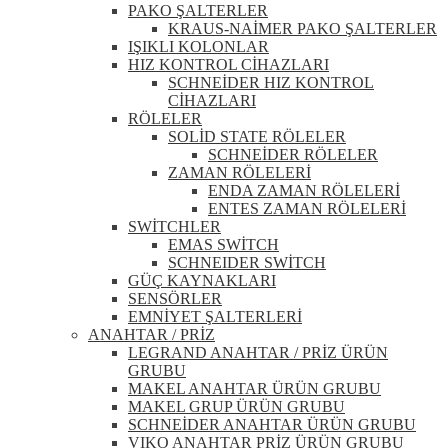
PAKO ŞALTERLER
KRAUS-NAİMER PAKO ŞALTERLER
IŞIKLI KOLONLAR
HIZ KONTROL CİHAZLARI
SCHNEİDER HIZ KONTROL
CİHAZLARI
RÖLELER
SOLİD STATE RÖLELER
SCHNEİDER RÖLELER
ZAMAN RÖLELERİ
ENDA ZAMAN RÖLELERİ
ENTES ZAMAN RÖLELERİ
SWİTCHLER
EMAS SWİTCH
SCHNEIDER SWİTCH
GÜÇ KAYNAKLARI
SENSÖRLER
EMNİYET ŞALTERLERİ
ANAHTAR / PRİZ
LEGRAND ANAHTAR / PRİZ ÜRÜN
GRUBU
MAKEL ANAHTAR ÜRÜN GRUBU
MAKEL GRUP ÜRÜN GRUBU
SCHNEİDER ANAHTAR ÜRÜN GRUBU
VIKO ANAHTAR PRİZ ÜRÜN GRUBU