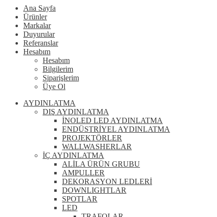
Ana Sayfa
Ürünler
Markalar
Duyurular
Referanslar
Hesabım
Hesabım
Bilgilerim
Siparişlerim
Üye Ol
AYDINLATMA
DIŞ AYDINLATMA
İNOLED LED AYDINLATMA
ENDÜSTRİYEL AYDINLATMA
PROJEKTÖRLER
WALLWASHERLAR
İÇ AYDINLATMA
ALİLA ÜRÜN GRUBU
AMPULLER
DEKORASYON LEDLERİ
DOWNLIGHTLAR
SPOTLAR
LED
TRAFOLAR