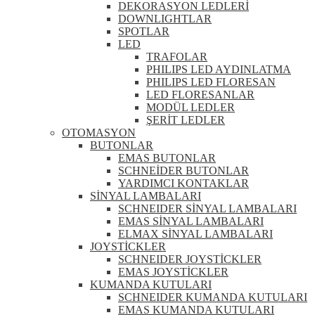
DEKORASYON LEDLERİ
DOWNLIGHTLAR
SPOTLAR
LED
TRAFOLAR
PHILIPS LED AYDINLATMA
PHILIPS LED FLORESAN
LED FLORESANLAR
MODÜL LEDLER
ŞERİT LEDLER
OTOMASYON
BUTONLAR
EMAS BUTONLAR
SCHNEİDER BUTONLAR
YARDIMCI KONTAKLAR
SİNYAL LAMBALARI
SCHNEIDER SİNYAL LAMBALARI
EMAS SİNYAL LAMBALARI
ELMAX SİNYAL LAMBALARI
JOYSTİCKLER
SCHNEIDER JOYSTİCKLER
EMAS JOYSTİCKLER
KUMANDA KUTULARI
SCHNEIDER KUMANDA KUTULARI
EMAS KUMANDA KUTULARI