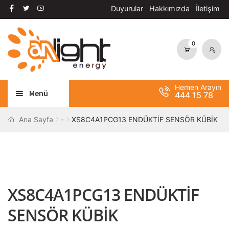
Duyurular
Hakkımızda
İletişim
0
Dolaşıma
İçeriğe
geç
geç
Hemen Arayın
Menü
444 15 78
Alt
AYDINLATMA
Ana Sayfa
-
XS8C4A1PCG13 ENDÜKTİF SENSÖR KÜBİK
menüy
Alt
genişle
OTOMASYON
menüy
Alt
genişle
ANAHTAR / PRİZ
menüy
XS8C4A1PCG13 ENDÜKTİF
Alt
genişle
SOLAR SİSTEM
menüy
SENSÖR KÜBİK
genişle
BANT / YAPIŞTIRICILAR