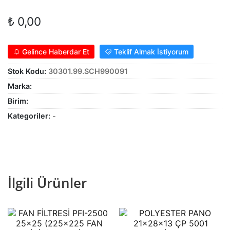
Alt
ŞALT MALZEMELERİ
₺
0,00
menüy
Alt
genişle
KABLO
menüy
Gelince Haberdar Et
Teklif Almak İstiyorum
Alt
genişle
SARF MALZEME
Stok Kodu:
30301.99.SCH990091
menüy
Alt
genişle
PANOLAR
Marka:
menüy
Birim:
genişle
ASPİRATÖRLER
Kategoriler:
-
İlgili Ürünler