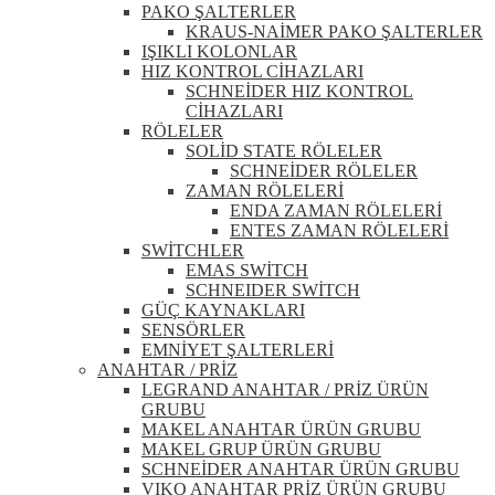
PAKO ŞALTERLER
KRAUS-NAİMER PAKO ŞALTERLER
IŞIKLI KOLONLAR
HIZ KONTROL CİHAZLARI
SCHNEİDER HIZ KONTROL
CİHAZLARI
RÖLELER
SOLİD STATE RÖLELER
SCHNEİDER RÖLELER
ZAMAN RÖLELERİ
ENDA ZAMAN RÖLELERİ
ENTES ZAMAN RÖLELERİ
SWİTCHLER
EMAS SWİTCH
SCHNEIDER SWİTCH
GÜÇ KAYNAKLARI
SENSÖRLER
EMNİYET ŞALTERLERİ
ANAHTAR / PRİZ
LEGRAND ANAHTAR / PRİZ ÜRÜN
GRUBU
MAKEL ANAHTAR ÜRÜN GRUBU
MAKEL GRUP ÜRÜN GRUBU
SCHNEİDER ANAHTAR ÜRÜN GRUBU
VIKO ANAHTAR PRİZ ÜRÜN GRUBU