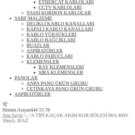
ETHERCAT KABLOLARI
CCTV KABLOLARI
YASSI KORDON KABLOLAR
SARF MALZEME
DELİKLİ KABLO KANALLARI
KAPALI KABLO KANALLARI
KABLO YÜKSÜKLERİ
KABLO BAĞCIKLARI
BUATLAR
ASPİRATÖRLER
KABLO PABUÇLARI
KLEMENSLER
RAY KLEMENSLERİ
SIRA KLEMENSLER
PANOLAR
ANPA PANO ÜRÜN GRUBU
ÇETİNKAYA PANO ÜRÜN GRUBU
ASPİRATÖRLER
Hemen Arayın
444 15 78
Ana Sayfa
/
-
/
A TİPİ KAÇAK AKIM KOR RÖLESİ 80A 400V
30mA; 3FAZ