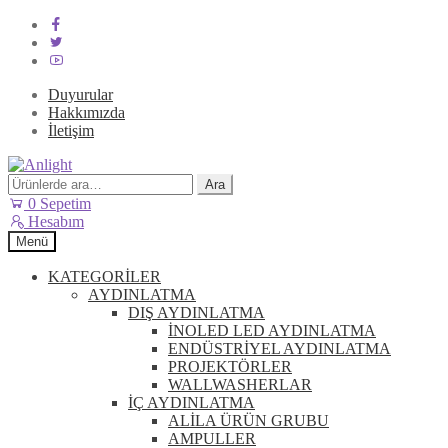
Duyurular
Hakkımızda
İletişim
Dolaşıma
İçeriğe
geç
geç
Ara:
Ara
0
Sepetim
Hesabım
Menü
KATEGORİLER
AYDINLATMA
DIŞ AYDINLATMA
İNOLED LED AYDINLATMA
ENDÜSTRİYEL AYDINLATMA
PROJEKTÖRLER
WALLWASHERLAR
İÇ AYDINLATMA
ALİLA ÜRÜN GRUBU
AMPULLER