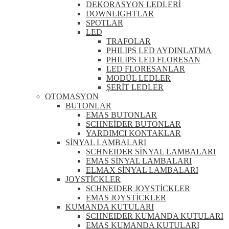
DEKORASYON LEDLERİ
DOWNLIGHTLAR
SPOTLAR
LED
TRAFOLAR
PHILIPS LED AYDINLATMA
PHILIPS LED FLORESAN
LED FLORESANLAR
MODÜL LEDLER
ŞERİT LEDLER
OTOMASYON
BUTONLAR
EMAS BUTONLAR
SCHNEİDER BUTONLAR
YARDIMCI KONTAKLAR
SİNYAL LAMBALARI
SCHNEIDER SİNYAL LAMBALARI
EMAS SİNYAL LAMBALARI
ELMAX SİNYAL LAMBALARI
JOYSTİCKLER
SCHNEIDER JOYSTİCKLER
EMAS JOYSTİCKLER
KUMANDA KUTULARI
SCHNEIDER KUMANDA KUTULARI
EMAS KUMANDA KUTULARI