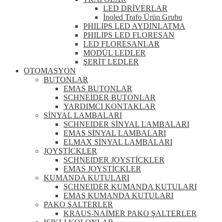
LED DRİVERLAR
İnoled Trafo Ürün Grubu
PHILIPS LED AYDINLATMA
PHILIPS LED FLORESAN
LED FLORESANLAR
MODÜL LEDLER
ŞERİT LEDLER
OTOMASYON
BUTONLAR
EMAS BUTONLAR
SCHNEİDER BUTONLAR
YARDIMCI KONTAKLAR
SİNYAL LAMBALARI
SCHNEIDER SİNYAL LAMBALARI
EMAS SİNYAL LAMBALARI
ELMAX SİNYAL LAMBALARI
JOYSTİCKLER
SCHNEIDER JOYSTİCKLER
EMAS JOYSTİCKLER
KUMANDA KUTULARI
SCHNEIDER KUMANDA KUTULARI
EMAS KUMANDA KUTULARI
PAKO ŞALTERLER
KRAUS-NAİMER PAKO ŞALTERLER