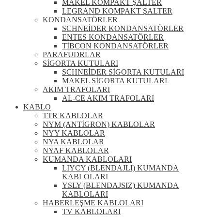
MAKEL KOMPAKT ŞALTER
LEGRAND KOMPAKT ŞALTER
KONDANSATÖRLER
SCHNEİDER KONDANSATÖRLER
ENTES KONDANSATÖRLER
TİBCON KONDANSATÖRLER
PARAFUDRLAR
SİGORTA KUTULARI
SCHNEİDER SİGORTA KUTULARI
MAKEL SİGORTA KUTULARI
AKIM TRAFOLARI
AL-CE AKIM TRAFOLARI
KABLO
TTR KABLOLAR
NYM (ANTİGRON) KABLOLAR
NYY KABLOLAR
NYA KABLOLAR
NYAF KABLOLAR
KUMANDA KABLOLARI
LIYCY (BLENDAJLI) KUMANDA
KABLOLARI
YSLY (BLENDAJSIZ) KUMANDA
KABLOLARI
HABERLEŞME KABLOLARI
TV KABLOLARI