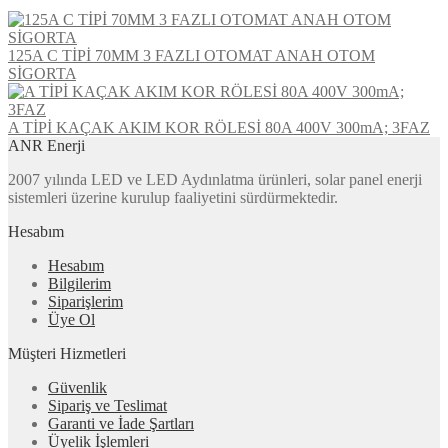
125A C TİPİ 70MM 3 FAZLI OTOMAT ANAH OTOM
SİGORTA
A TİPİ KAÇAK AKIM KOR RÖLESİ 80A 400V 300mA; 3FAZ
ANR Enerji
2007 yılında LED ve LED Aydınlatma ürünleri, solar panel enerji
sistemleri üzerine kurulup faaliyetini sürdürmektedir.
Hesabım
Hesabım
Bilgilerim
Siparişlerim
Üye Ol
Müşteri Hizmetleri
Güvenlik
Sipariş ve Teslimat
Garanti ve İade Şartları
Üyelik İşlemleri