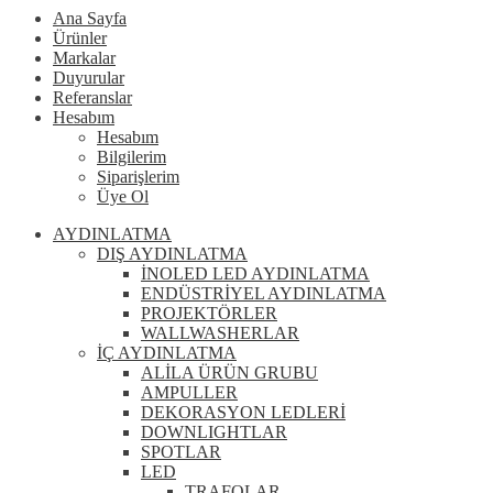
Ana Sayfa
Ürünler
Markalar
Duyurular
Referanslar
Hesabım
Hesabım
Bilgilerim
Siparişlerim
Üye Ol
AYDINLATMA
DIŞ AYDINLATMA
İNOLED LED AYDINLATMA
ENDÜSTRİYEL AYDINLATMA
PROJEKTÖRLER
WALLWASHERLAR
İÇ AYDINLATMA
ALİLA ÜRÜN GRUBU
AMPULLER
DEKORASYON LEDLERİ
DOWNLIGHTLAR
SPOTLAR
LED
TRAFOLAR