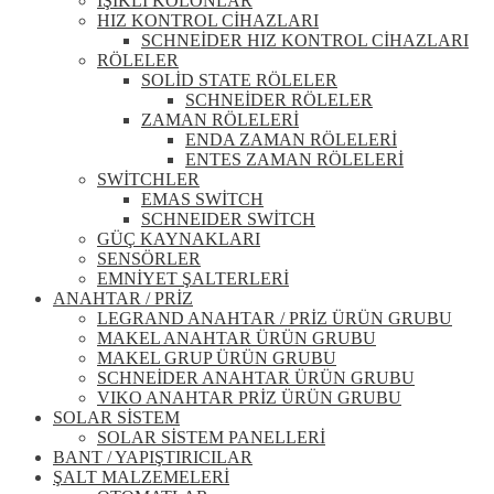
IŞIKLI KOLONLAR
HIZ KONTROL CİHAZLARI
SCHNEİDER HIZ KONTROL CİHAZLARI
RÖLELER
SOLİD STATE RÖLELER
SCHNEİDER RÖLELER
ZAMAN RÖLELERİ
ENDA ZAMAN RÖLELERİ
ENTES ZAMAN RÖLELERİ
SWİTCHLER
EMAS SWİTCH
SCHNEIDER SWİTCH
GÜÇ KAYNAKLARI
SENSÖRLER
EMNİYET ŞALTERLERİ
ANAHTAR / PRİZ
LEGRAND ANAHTAR / PRİZ ÜRÜN GRUBU
MAKEL ANAHTAR ÜRÜN GRUBU
MAKEL GRUP ÜRÜN GRUBU
SCHNEİDER ANAHTAR ÜRÜN GRUBU
VIKO ANAHTAR PRİZ ÜRÜN GRUBU
SOLAR SİSTEM
SOLAR SİSTEM PANELLERİ
BANT / YAPIŞTIRICILAR
ŞALT MALZEMELERİ