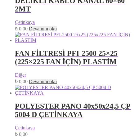
DELİKLİ KABLO KANAL 60×60
2MT
Çetinkaya
₺
0,00
Devamını oku
FAN FİLTRESİ PFI-2500 25×25
(225×225 FAN İÇİN) PLASTİM
Diğer
₺
0,00
Devamını oku
POLYESTER PANO 40x50x24,5 ÇP
5004 D ÇETİNKAYA
Çetinkaya
₺
0,00