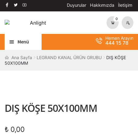
Duyurular
Hakkımızda
İletişim
0
Dolaşıma
İçeriğe
geç
geç
Hemen Arayın
Menü
444 15 78
Alt
AYDINLATMA
Ana Sayfa
LEGRAND KANAL ÜRÜN GRUBU
DIŞ KÖŞE
50X100MM
menüy
Alt
genişle
OTOMASYON
menüy
Alt
genişle
ANAHTAR / PRİZ
menüy
Alt
genişle
SOLAR SİSTEM
DIŞ KÖŞE 50X100MM
menüy
genişle
BANT / YAPIŞTIRICILAR
₺
0,00
Alt
ŞALT MALZEMELERİ
menüy