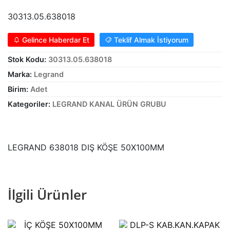
Alt
genişle
KABLO
30313.05.638018
menüy
Alt
genişle
SARF MALZEME
Gelince Haberdar Et
Teklif Almak İstiyorum
menüy
Stok Kodu:
30313.05.638018
Alt
genişle
PANOLAR
menüy
Marka:
Legrand
genişle
ASPİRATÖRLER
Birim:
Adet
Kategoriler:
LEGRAND KANAL ÜRÜN GRUBU
LEGRAND 638018 DIŞ KÖŞE 50X100MM
İlgili Ürünler