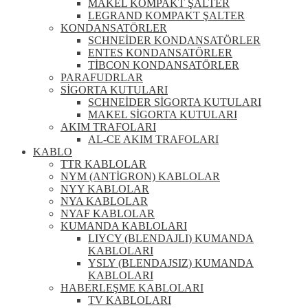
MAKEL KOMPAKT ŞALTER
LEGRAND KOMPAKT ŞALTER
KONDANSATÖRLER
SCHNEİDER KONDANSATÖRLER
ENTES KONDANSATÖRLER
TİBCON KONDANSATÖRLER
PARAFUDRLAR
SİGORTA KUTULARI
SCHNEİDER SİGORTA KUTULARI
MAKEL SİGORTA KUTULARI
AKIM TRAFOLARI
AL-CE AKIM TRAFOLARI
KABLO
TTR KABLOLAR
NYM (ANTİGRON) KABLOLAR
NYY KABLOLAR
NYA KABLOLAR
NYAF KABLOLAR
KUMANDA KABLOLARI
LIYCY (BLENDAJLI) KUMANDA
KABLOLARI
YSLY (BLENDAJSIZ) KUMANDA
KABLOLARI
HABERLEŞME KABLOLARI
TV KABLOLARI