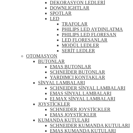
DEKORASYON LEDLERİ
DOWNLIGHTLAR
SPOTLAR
LED
TRAFOLAR
PHILIPS LED AYDINLATMA
PHILIPS LED FLORESAN
LED FLORESANLAR
MODÜL LEDLER
ŞERİT LEDLER
OTOMASYON
BUTONLAR
EMAS BUTONLAR
SCHNEİDER BUTONLAR
YARDIMCI KONTAKLAR
SİNYAL LAMBALARI
SCHNEIDER SİNYAL LAMBALARI
EMAS SİNYAL LAMBALARI
ELMAX SİNYAL LAMBALARI
JOYSTİCKLER
SCHNEIDER JOYSTİCKLER
EMAS JOYSTİCKLER
KUMANDA KUTULARI
SCHNEIDER KUMANDA KUTULARI
EMAS KUMANDA KUTULARI