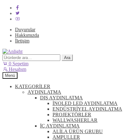
Duyurular
Hakkımızda
İletişim
Dolaşıma
İçeriğe
geç
geç
Ara:
Ara
0
Sepetim
Hesabım
Menü
KATEGORİLER
AYDINLATMA
DIŞ AYDINLATMA
İNOLED LED AYDINLATMA
ENDÜSTRİYEL AYDINLATMA
PROJEKTÖRLER
WALLWASHERLAR
İÇ AYDINLATMA
ALİLA ÜRÜN GRUBU
AMPULLER