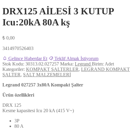
DRX125 AİLESİ 3 KUTUP
Icu:20kA 80A kş
₺
0,00
3414970526403
Gelince Haberdar Et
Teklif Almak İstiyorum
Stok Kodu:
30313.02.027257
Marka:
Legrand
Birim:
Adet
Kategoriler:
KOMPAKT ŞALTERLER
,
LEGRAND KOMPAKT
ŞALTER
,
ŞALT MALZEMELERİ
Legrand 027257 3x80A Kompakt Şalter
Ürün özellikleri
DRX 125
Kesme kapasitesi Icu 20 kA (415 V~)
3P
80 A