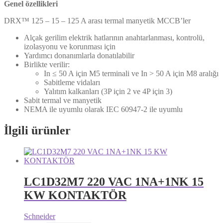
Genel özellikleri
DRX™ 125 – 15 – 125 A arası termal manyetik MCCB’ler
Alçak gerilim elektrik hatlarının anahtarlanması, kontrolü,
izolasyonu ve korunması için
Yardımcı donanımlarla donatılabilir
Birlikte verilir:
In ≤ 50 A için M5 terminali ve In > 50 A için M8 aralığı
Sabitleme vidaları
Yalıtım kalkanları (3P için 2 ve 4P için 3)
Sabit termal ve manyetik
NEMA ile uyumlu olarak IEC 60947-2 ile uyumlu
İlgili ürünler
LC1D32M7 220 VAC 1NA+1NK 15
KW KONTAKTÖR
Schneider