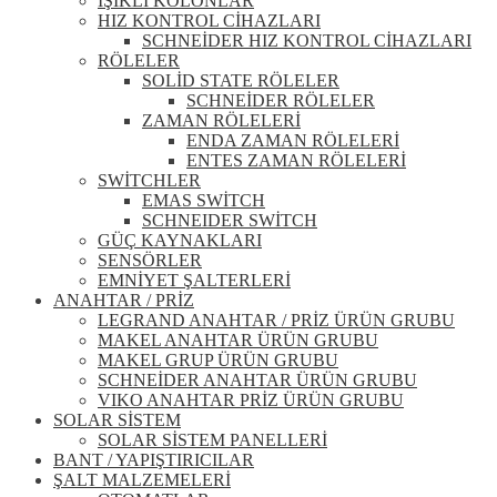
IŞIKLI KOLONLAR
HIZ KONTROL CİHAZLARI
SCHNEİDER HIZ KONTROL CİHAZLARI
RÖLELER
SOLİD STATE RÖLELER
SCHNEİDER RÖLELER
ZAMAN RÖLELERİ
ENDA ZAMAN RÖLELERİ
ENTES ZAMAN RÖLELERİ
SWİTCHLER
EMAS SWİTCH
SCHNEIDER SWİTCH
GÜÇ KAYNAKLARI
SENSÖRLER
EMNİYET ŞALTERLERİ
ANAHTAR / PRİZ
LEGRAND ANAHTAR / PRİZ ÜRÜN GRUBU
MAKEL ANAHTAR ÜRÜN GRUBU
MAKEL GRUP ÜRÜN GRUBU
SCHNEİDER ANAHTAR ÜRÜN GRUBU
VIKO ANAHTAR PRİZ ÜRÜN GRUBU
SOLAR SİSTEM
SOLAR SİSTEM PANELLERİ
BANT / YAPIŞTIRICILAR
ŞALT MALZEMELERİ