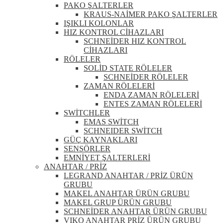
PAKO ŞALTERLER
KRAUS-NAİMER PAKO ŞALTERLER
IŞIKLI KOLONLAR
HIZ KONTROL CİHAZLARI
SCHNEİDER HIZ KONTROL
CİHAZLARI
RÖLELER
SOLİD STATE RÖLELER
SCHNEİDER RÖLELER
ZAMAN RÖLELERİ
ENDA ZAMAN RÖLELERİ
ENTES ZAMAN RÖLELERİ
SWİTCHLER
EMAS SWİTCH
SCHNEIDER SWİTCH
GÜÇ KAYNAKLARI
SENSÖRLER
EMNİYET ŞALTERLERİ
ANAHTAR / PRİZ
LEGRAND ANAHTAR / PRİZ ÜRÜN
GRUBU
MAKEL ANAHTAR ÜRÜN GRUBU
MAKEL GRUP ÜRÜN GRUBU
SCHNEİDER ANAHTAR ÜRÜN GRUBU
VIKO ANAHTAR PRİZ ÜRÜN GRUBU