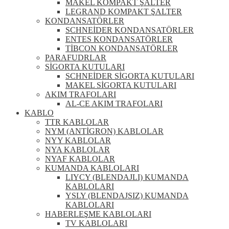
MAKEL KOMPAKT ŞALTER
LEGRAND KOMPAKT ŞALTER
KONDANSATÖRLER
SCHNEİDER KONDANSATÖRLER
ENTES KONDANSATÖRLER
TİBCON KONDANSATÖRLER
PARAFUDRLAR
SİGORTA KUTULARI
SCHNEİDER SİGORTA KUTULARI
MAKEL SİGORTA KUTULARI
AKIM TRAFOLARI
AL-CE AKIM TRAFOLARI
KABLO
TTR KABLOLAR
NYM (ANTİGRON) KABLOLAR
NYY KABLOLAR
NYA KABLOLAR
NYAF KABLOLAR
KUMANDA KABLOLARI
LIYCY (BLENDAJLI) KUMANDA
KABLOLARI
YSLY (BLENDAJSIZ) KUMANDA
KABLOLARI
HABERLEŞME KABLOLARI
TV KABLOLARI