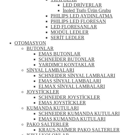
LED DRİVERLAR
İnoled Trafo Ürün Grubu
PHILIPS LED AYDINLATMA
PHILIPS LED FLORESAN
LED FLORESANLAR
MODÜL LEDLER
ŞERİT LEDLER
OTOMASYON
BUTONLAR
EMAS BUTONLAR
SCHNEİDER BUTONLAR
YARDIMCI KONTAKLAR
SİNYAL LAMBALARI
SCHNEIDER SİNYAL LAMBALARI
EMAS SİNYAL LAMBALARI
ELMAX SİNYAL LAMBALARI
JOYSTİCKLER
SCHNEIDER JOYSTİCKLER
EMAS JOYSTİCKLER
KUMANDA KUTULARI
SCHNEIDER KUMANDA KUTULARI
EMAS KUMANDA KUTULARI
PAKO ŞALTERLER
KRAUS-NAİMER PAKO ŞALTERLER