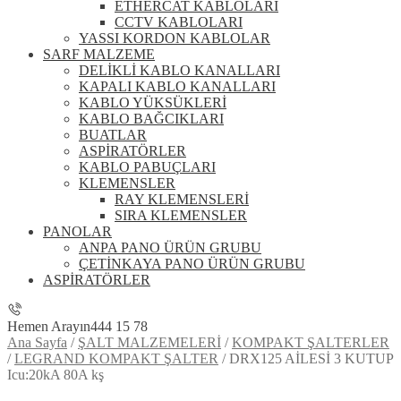
ETHERCAT KABLOLARI
CCTV KABLOLARI
YASSI KORDON KABLOLAR
SARF MALZEME
DELİKLİ KABLO KANALLARI
KAPALI KABLO KANALLARI
KABLO YÜKSÜKLERİ
KABLO BAĞCIKLARI
BUATLAR
ASPİRATÖRLER
KABLO PABUÇLARI
KLEMENSLER
RAY KLEMENSLERİ
SIRA KLEMENSLER
PANOLAR
ANPA PANO ÜRÜN GRUBU
ÇETİNKAYA PANO ÜRÜN GRUBU
ASPİRATÖRLER
Hemen Arayın
444 15 78
Ana Sayfa
/
ŞALT MALZEMELERİ
/
KOMPAKT ŞALTERLER
/
LEGRAND KOMPAKT ŞALTER
/
DRX125 AİLESİ 3 KUTUP
Icu:20kA 80A kş