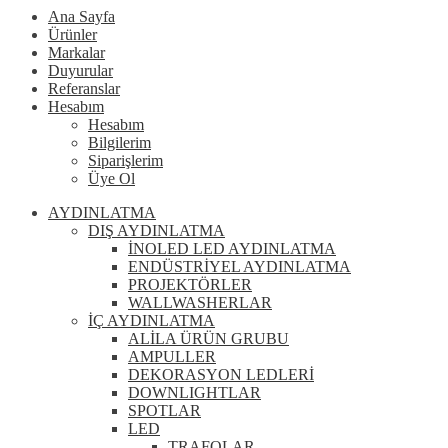
Ana Sayfa
Ürünler
Markalar
Duyurular
Referanslar
Hesabım
Hesabım
Bilgilerim
Siparişlerim
Üye Ol
AYDINLATMA
DIŞ AYDINLATMA
İNOLED LED AYDINLATMA
ENDÜSTRİYEL AYDINLATMA
PROJEKTÖRLER
WALLWASHERLAR
İÇ AYDINLATMA
ALİLA ÜRÜN GRUBU
AMPULLER
DEKORASYON LEDLERİ
DOWNLIGHTLAR
SPOTLAR
LED
TRAFOLAR