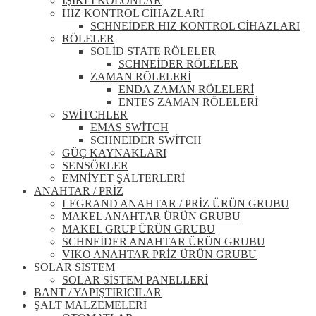
IŞIKLI KOLONLAR
HIZ KONTROL CİHAZLARI
SCHNEİDER HIZ KONTROL CİHAZLARI
RÖLELER
SOLİD STATE RÖLELER
SCHNEİDER RÖLELER
ZAMAN RÖLELERİ
ENDA ZAMAN RÖLELERİ
ENTES ZAMAN RÖLELERİ
SWİTCHLER
EMAS SWİTCH
SCHNEIDER SWİTCH
GÜÇ KAYNAKLARI
SENSÖRLER
EMNİYET ŞALTERLERİ
ANAHTAR / PRİZ
LEGRAND ANAHTAR / PRİZ ÜRÜN GRUBU
MAKEL ANAHTAR ÜRÜN GRUBU
MAKEL GRUP ÜRÜN GRUBU
SCHNEİDER ANAHTAR ÜRÜN GRUBU
VIKO ANAHTAR PRİZ ÜRÜN GRUBU
SOLAR SİSTEM
SOLAR SİSTEM PANELLERİ
BANT / YAPIŞTIRICILAR
ŞALT MALZEMELERİ