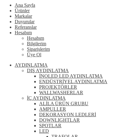
Ana Sayfa
Ürünler
Markalar
Duyurular
Referanslar
Hesabım
Hesabım
Bilgilerim
Siparişlerim
Üye Ol
AYDINLATMA
DIŞ AYDINLATMA
İNOLED LED AYDINLATMA
ENDÜSTRİYEL AYDINLATMA
PROJEKTÖRLER
WALLWASHERLAR
İÇ AYDINLATMA
ALİLA ÜRÜN GRUBU
AMPULLER
DEKORASYON LEDLERİ
DOWNLIGHTLAR
SPOTLAR
LED
TRAFOLAR