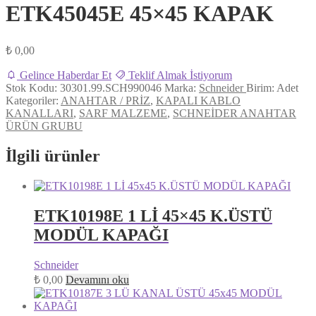
ETK45045E 45×45 KAPAK
₺
0,00
Gelince Haberdar Et
Teklif Almak İstiyorum
Stok Kodu:
30301.99.SCH990046
Marka:
Schneider
Birim:
Adet
Kategoriler:
ANAHTAR / PRİZ
,
KAPALI KABLO
KANALLARI
,
SARF MALZEME
,
SCHNEİDER ANAHTAR
ÜRÜN GRUBU
İlgili ürünler
ETK10198E 1 Lİ 45×45 K.ÜSTÜ
MODÜL KAPAĞI
Schneider
₺
0,00
Devamını oku