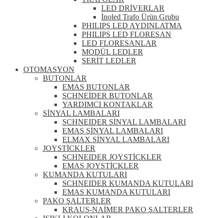
LED DRİVERLAR
İnoled Trafo Ürün Grubu
PHILIPS LED AYDINLATMA
PHILIPS LED FLORESAN
LED FLORESANLAR
MODÜL LEDLER
ŞERİT LEDLER
OTOMASYON
BUTONLAR
EMAS BUTONLAR
SCHNEİDER BUTONLAR
YARDIMCI KONTAKLAR
SİNYAL LAMBALARI
SCHNEIDER SİNYAL LAMBALARI
EMAS SİNYAL LAMBALARI
ELMAX SİNYAL LAMBALARI
JOYSTİCKLER
SCHNEIDER JOYSTİCKLER
EMAS JOYSTİCKLER
KUMANDA KUTULARI
SCHNEIDER KUMANDA KUTULARI
EMAS KUMANDA KUTULARI
PAKO ŞALTERLER
KRAUS-NAİMER PAKO ŞALTERLER