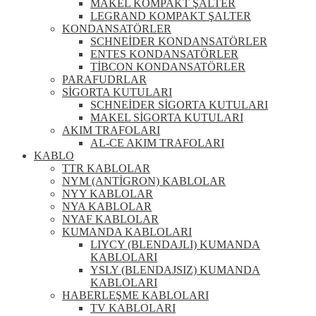
MAKEL KOMPAKT ŞALTER
LEGRAND KOMPAKT ŞALTER
KONDANSATÖRLER
SCHNEİDER KONDANSATÖRLER
ENTES KONDANSATÖRLER
TİBCON KONDANSATÖRLER
PARAFUDRLAR
SİGORTA KUTULARI
SCHNEİDER SİGORTA KUTULARI
MAKEL SİGORTA KUTULARI
AKIM TRAFOLARI
AL-CE AKIM TRAFOLARI
KABLO
TTR KABLOLAR
NYM (ANTİGRON) KABLOLAR
NYY KABLOLAR
NYA KABLOLAR
NYAF KABLOLAR
KUMANDA KABLOLARI
LIYCY (BLENDAJLI) KUMANDA
KABLOLARI
YSLY (BLENDAJSIZ) KUMANDA
KABLOLARI
HABERLEŞME KABLOLARI
TV KABLOLARI