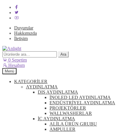
Duyurular
Hakkımızda
İletişim
Dolaşıma
İçeriğe
geç
geç
Ara:
Ara
0
Sepetim
Hesabım
Menü
KATEGORİLER
AYDINLATMA
DIŞ AYDINLATMA
İNOLED LED AYDINLATMA
ENDÜSTRİYEL AYDINLATMA
PROJEKTÖRLER
WALLWASHERLAR
İÇ AYDINLATMA
ALİLA ÜRÜN GRUBU
AMPULLER