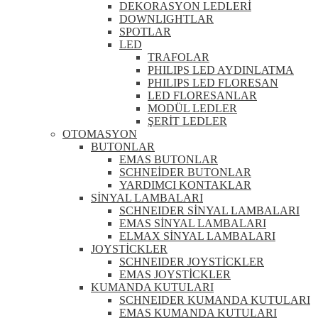
DEKORASYON LEDLERİ
DOWNLIGHTLAR
SPOTLAR
LED
TRAFOLAR
PHILIPS LED AYDINLATMA
PHILIPS LED FLORESAN
LED FLORESANLAR
MODÜL LEDLER
ŞERİT LEDLER
OTOMASYON
BUTONLAR
EMAS BUTONLAR
SCHNEİDER BUTONLAR
YARDIMCI KONTAKLAR
SİNYAL LAMBALARI
SCHNEIDER SİNYAL LAMBALARI
EMAS SİNYAL LAMBALARI
ELMAX SİNYAL LAMBALARI
JOYSTİCKLER
SCHNEIDER JOYSTİCKLER
EMAS JOYSTİCKLER
KUMANDA KUTULARI
SCHNEIDER KUMANDA KUTULARI
EMAS KUMANDA KUTULARI