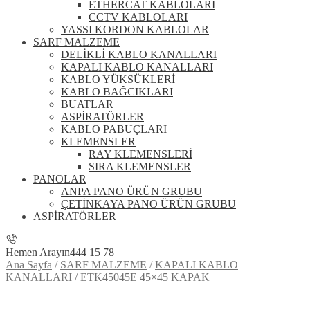
ETHERCAT KABLOLARI
CCTV KABLOLARI
YASSI KORDON KABLOLAR
SARF MALZEME
DELİKLİ KABLO KANALLARI
KAPALI KABLO KANALLARI
KABLO YÜKSÜKLERİ
KABLO BAĞCIKLARI
BUATLAR
ASPİRATÖRLER
KABLO PABUÇLARI
KLEMENSLER
RAY KLEMENSLERİ
SIRA KLEMENSLER
PANOLAR
ANPA PANO ÜRÜN GRUBU
ÇETİNKAYA PANO ÜRÜN GRUBU
ASPİRATÖRLER
Hemen Arayın
444 15 78
Ana Sayfa
/
SARF MALZEME
/
KAPALI KABLO
KANALLARI
/
ETK45045E 45×45 KAPAK