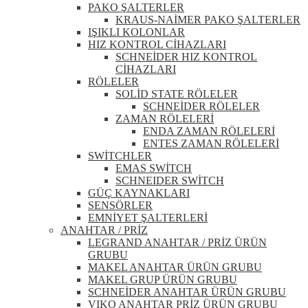
PAKO ŞALTERLER
KRAUS-NAİMER PAKO ŞALTERLER
IŞIKLI KOLONLAR
HIZ KONTROL CİHAZLARI
SCHNEİDER HIZ KONTROL
CİHAZLARI
RÖLELER
SOLİD STATE RÖLELER
SCHNEİDER RÖLELER
ZAMAN RÖLELERİ
ENDA ZAMAN RÖLELERİ
ENTES ZAMAN RÖLELERİ
SWİTCHLER
EMAS SWİTCH
SCHNEIDER SWİTCH
GÜÇ KAYNAKLARI
SENSÖRLER
EMNİYET ŞALTERLERİ
ANAHTAR / PRİZ
LEGRAND ANAHTAR / PRİZ ÜRÜN
GRUBU
MAKEL ANAHTAR ÜRÜN GRUBU
MAKEL GRUP ÜRÜN GRUBU
SCHNEİDER ANAHTAR ÜRÜN GRUBU
VIKO ANAHTAR PRİZ ÜRÜN GRUBU