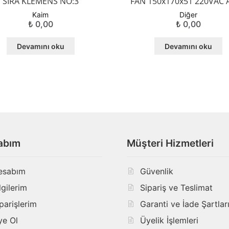
SIRA KLEMENS NO:3
FAN 150x170x51 220VAC 
Kaim
Diğer
₺
0,00
₺
0,00
Devamını oku
Devamını oku
abım
Müşteri Hizmetleri
esabım
Güvenlik
lgilerim
Sipariş ve Teslimat
parişlerim
Garanti ve İade Şartlar
ye Ol
Üyelik İşlemleri