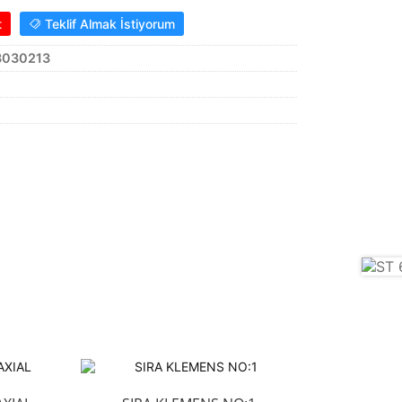
t
Teklif Almak İstiyorum
3030213