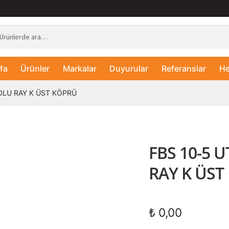
fa
Ürünler
Markalar
Duyurular
Referanslar
He
10LU RAY K ÜST KÖPRÜ
FBS 10-5 U
RAY K ÜST
₺
0,00