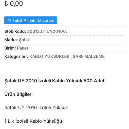
₺
0,00
Alt
genişle
KABLO
menüy
Alt
Teklif Almak İstiyorum
genişle
SARF MALZEME
menüy
Stok Kodu:
30312.01.UY20100.
Alt
genişle
PANOLAR
Marka:
Şafak
menüy
Birim:
Paket
genişle
ASPİRATÖRLER
Kategoriler:
KABLO YÜKSÜKLERİ
,
SARF MALZEME
Şafak UY 2010 İzoleli Kablo Yüksük 500 Adet
Ürün Bilgileri
Şafak UY 2010 İzoleli Yüksük
1 Lik İzoleli Kablo Yüksüğü