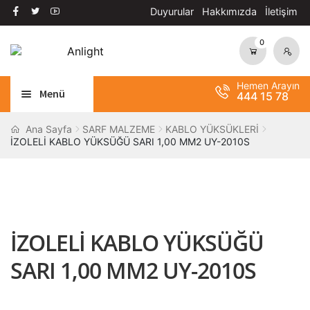
Duyurular
Hakkımızda
İletişim
0
Dolaşıma
İçeriğe
geç
geç
Hemen Arayın
Menü
444 15 78
Alt
AYDINLATMA
Ana Sayfa
SARF MALZEME
KABLO YÜKSÜKLERİ
İZOLELİ KABLO YÜKSÜĞÜ SARI 1,00 MM2 UY-2010S
menüy
Alt
genişle
OTOMASYON
menüy
Alt
genişle
ANAHTAR / PRİZ
menüy
Alt
genişle
SOLAR SİSTEM
İZOLELİ KABLO YÜKSÜĞÜ
menüy
genişle
BANT / YAPIŞTIRICILAR
SARI 1,00 MM2 UY-2010S
Alt
ŞALT MALZEMELERİ
menüy