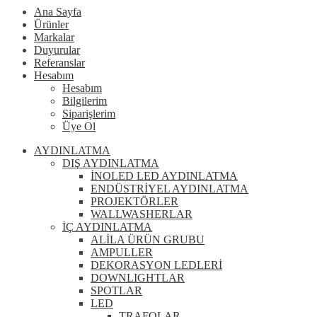
Ana Sayfa
Ürünler
Markalar
Duyurular
Referanslar
Hesabım
Hesabım
Bilgilerim
Siparişlerim
Üye Ol
AYDINLATMA
DIŞ AYDINLATMA
İNOLED LED AYDINLATMA
ENDÜSTRİYEL AYDINLATMA
PROJEKTÖRLER
WALLWASHERLAR
İÇ AYDINLATMA
ALİLA ÜRÜN GRUBU
AMPULLER
DEKORASYON LEDLERİ
DOWNLIGHTLAR
SPOTLAR
LED
TRAFOLAR