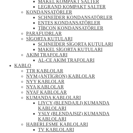
MAKEL KOMPAKT ŞALTER
LEGRAND KOMPAKT ŞALTER
KONDANSATÖRLER
SCHNEİDER KONDANSATÖRLER
ENTES KONDANSATÖRLER
TİBCON KONDANSATÖRLER
PARAFUDRLAR
SİGORTA KUTULARI
SCHNEİDER SİGORTA KUTULARI
MAKEL SİGORTA KUTULARI
AKIM TRAFOLARI
AL-CE AKIM TRAFOLARI
KABLO
TTR KABLOLAR
NYM (ANTİGRON) KABLOLAR
NYY KABLOLAR
NYA KABLOLAR
NYAF KABLOLAR
KUMANDA KABLOLARI
LIYCY (BLENDAJLI) KUMANDA
KABLOLARI
YSLY (BLENDAJSIZ) KUMANDA
KABLOLARI
HABERLEŞME KABLOLARI
TV KABLOLARI