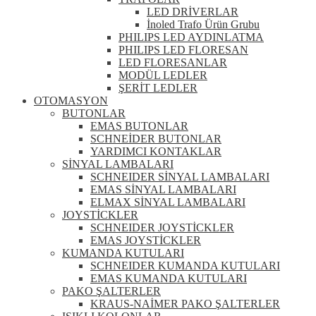
LED DRİVERLAR
İnoled Trafo Ürün Grubu
PHILIPS LED AYDINLATMA
PHILIPS LED FLORESAN
LED FLORESANLAR
MODÜL LEDLER
ŞERİT LEDLER
OTOMASYON
BUTONLAR
EMAS BUTONLAR
SCHNEİDER BUTONLAR
YARDIMCI KONTAKLAR
SİNYAL LAMBALARI
SCHNEIDER SİNYAL LAMBALARI
EMAS SİNYAL LAMBALARI
ELMAX SİNYAL LAMBALARI
JOYSTİCKLER
SCHNEIDER JOYSTİCKLER
EMAS JOYSTİCKLER
KUMANDA KUTULARI
SCHNEIDER KUMANDA KUTULARI
EMAS KUMANDA KUTULARI
PAKO ŞALTERLER
KRAUS-NAİMER PAKO ŞALTERLER