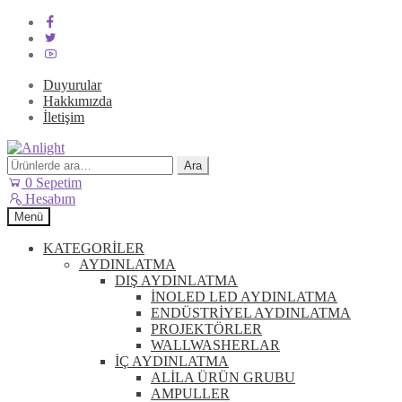
Duyurular
Hakkımızda
İletişim
Dolaşıma
İçeriğe
geç
geç
Ara:
Ara
0
Sepetim
Hesabım
Menü
KATEGORİLER
AYDINLATMA
DIŞ AYDINLATMA
İNOLED LED AYDINLATMA
ENDÜSTRİYEL AYDINLATMA
PROJEKTÖRLER
WALLWASHERLAR
İÇ AYDINLATMA
ALİLA ÜRÜN GRUBU
AMPULLER