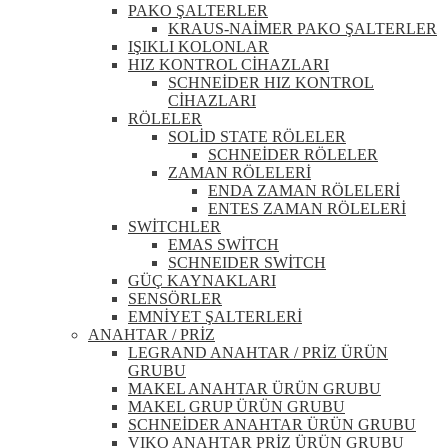
PAKO ŞALTERLER
KRAUS-NAİMER PAKO ŞALTERLER
IŞIKLI KOLONLAR
HIZ KONTROL CİHAZLARI
SCHNEİDER HIZ KONTROL
CİHAZLARI
RÖLELER
SOLİD STATE RÖLELER
SCHNEİDER RÖLELER
ZAMAN RÖLELERİ
ENDA ZAMAN RÖLELERİ
ENTES ZAMAN RÖLELERİ
SWİTCHLER
EMAS SWİTCH
SCHNEIDER SWİTCH
GÜÇ KAYNAKLARI
SENSÖRLER
EMNİYET ŞALTERLERİ
ANAHTAR / PRİZ
LEGRAND ANAHTAR / PRİZ ÜRÜN
GRUBU
MAKEL ANAHTAR ÜRÜN GRUBU
MAKEL GRUP ÜRÜN GRUBU
SCHNEİDER ANAHTAR ÜRÜN GRUBU
VIKO ANAHTAR PRİZ ÜRÜN GRUBU