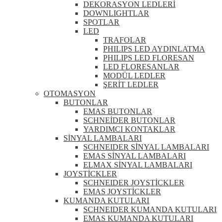
DEKORASYON LEDLERİ
DOWNLIGHTLAR
SPOTLAR
LED
TRAFOLAR
PHILIPS LED AYDINLATMA
PHILIPS LED FLORESAN
LED FLORESANLAR
MODÜL LEDLER
ŞERİT LEDLER
OTOMASYON
BUTONLAR
EMAS BUTONLAR
SCHNEİDER BUTONLAR
YARDIMCI KONTAKLAR
SİNYAL LAMBALARI
SCHNEIDER SİNYAL LAMBALARI
EMAS SİNYAL LAMBALARI
ELMAX SİNYAL LAMBALARI
JOYSTİCKLER
SCHNEIDER JOYSTİCKLER
EMAS JOYSTİCKLER
KUMANDA KUTULARI
SCHNEIDER KUMANDA KUTULARI
EMAS KUMANDA KUTULARI