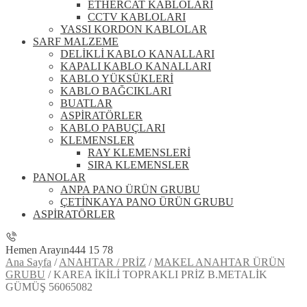
ETHERCAT KABLOLARI
CCTV KABLOLARI
YASSI KORDON KABLOLAR
SARF MALZEME
DELİKLİ KABLO KANALLARI
KAPALI KABLO KANALLARI
KABLO YÜKSÜKLERİ
KABLO BAĞCIKLARI
BUATLAR
ASPİRATÖRLER
KABLO PABUÇLARI
KLEMENSLER
RAY KLEMENSLERİ
SIRA KLEMENSLER
PANOLAR
ANPA PANO ÜRÜN GRUBU
ÇETİNKAYA PANO ÜRÜN GRUBU
ASPİRATÖRLER
Hemen Arayın
444 15 78
Ana Sayfa
/
ANAHTAR / PRİZ
/
MAKEL ANAHTAR ÜRÜN
GRUBU
/
KAREA İKİLİ TOPRAKLI PRİZ B.METALİK
GÜMÜŞ 56065082