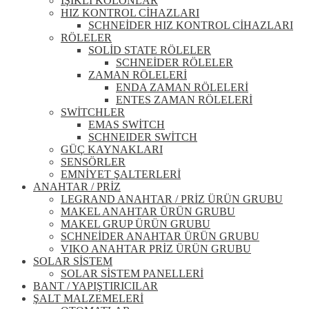
IŞIKLI KOLONLAR
HIZ KONTROL CİHAZLARI
SCHNEİDER HIZ KONTROL CİHAZLARI
RÖLELER
SOLİD STATE RÖLELER
SCHNEİDER RÖLELER
ZAMAN RÖLELERİ
ENDA ZAMAN RÖLELERİ
ENTES ZAMAN RÖLELERİ
SWİTCHLER
EMAS SWİTCH
SCHNEIDER SWİTCH
GÜÇ KAYNAKLARI
SENSÖRLER
EMNİYET ŞALTERLERİ
ANAHTAR / PRİZ
LEGRAND ANAHTAR / PRİZ ÜRÜN GRUBU
MAKEL ANAHTAR ÜRÜN GRUBU
MAKEL GRUP ÜRÜN GRUBU
SCHNEİDER ANAHTAR ÜRÜN GRUBU
VIKO ANAHTAR PRİZ ÜRÜN GRUBU
SOLAR SİSTEM
SOLAR SİSTEM PANELLERİ
BANT / YAPIŞTIRICILAR
ŞALT MALZEMELERİ