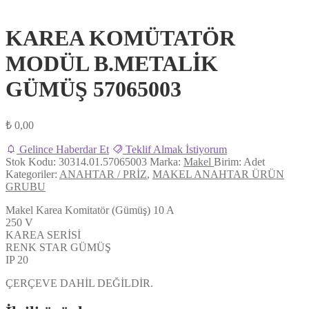
KAREA KOMÜTATÖR
MODÜL B.METALİK
GÜMÜŞ 57065003
₺
0,00
Gelince Haberdar Et
Teklif Almak İstiyorum
Stok Kodu:
30314.01.57065003
Marka:
Makel
Birim:
Adet
Kategoriler:
ANAHTAR / PRİZ
,
MAKEL ANAHTAR ÜRÜN
GRUBU
Makel Karea Komitatör (Gümüş) 10 A
250 V
KAREA SERİSİ
RENK STAR GÜMÜŞ
IP 20
ÇERÇEVE DAHİL DEĞİLDİR.