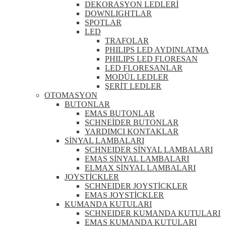
DEKORASYON LEDLERİ
DOWNLIGHTLAR
SPOTLAR
LED
TRAFOLAR
PHILIPS LED AYDINLATMA
PHILIPS LED FLORESAN
LED FLORESANLAR
MODÜL LEDLER
ŞERİT LEDLER
OTOMASYON
BUTONLAR
EMAS BUTONLAR
SCHNEİDER BUTONLAR
YARDIMCI KONTAKLAR
SİNYAL LAMBALARI
SCHNEIDER SİNYAL LAMBALARI
EMAS SİNYAL LAMBALARI
ELMAX SİNYAL LAMBALARI
JOYSTİCKLER
SCHNEIDER JOYSTİCKLER
EMAS JOYSTİCKLER
KUMANDA KUTULARI
SCHNEIDER KUMANDA KUTULARI
EMAS KUMANDA KUTULARI