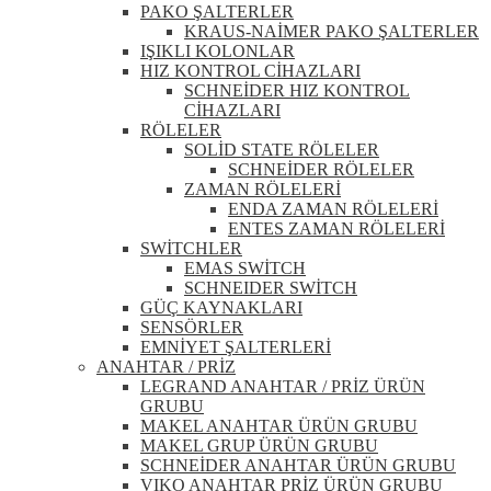
PAKO ŞALTERLER
KRAUS-NAİMER PAKO ŞALTERLER
IŞIKLI KOLONLAR
HIZ KONTROL CİHAZLARI
SCHNEİDER HIZ KONTROL
CİHAZLARI
RÖLELER
SOLİD STATE RÖLELER
SCHNEİDER RÖLELER
ZAMAN RÖLELERİ
ENDA ZAMAN RÖLELERİ
ENTES ZAMAN RÖLELERİ
SWİTCHLER
EMAS SWİTCH
SCHNEIDER SWİTCH
GÜÇ KAYNAKLARI
SENSÖRLER
EMNİYET ŞALTERLERİ
ANAHTAR / PRİZ
LEGRAND ANAHTAR / PRİZ ÜRÜN
GRUBU
MAKEL ANAHTAR ÜRÜN GRUBU
MAKEL GRUP ÜRÜN GRUBU
SCHNEİDER ANAHTAR ÜRÜN GRUBU
VIKO ANAHTAR PRİZ ÜRÜN GRUBU