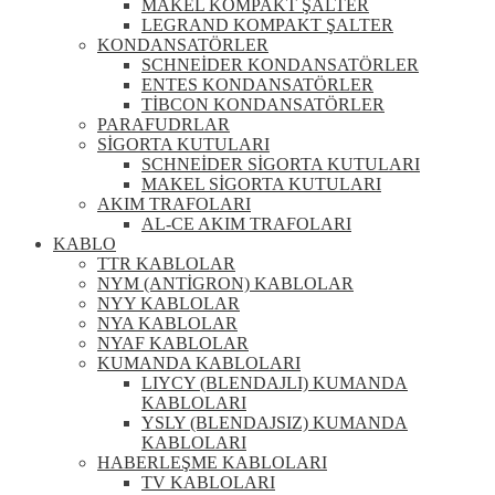
MAKEL KOMPAKT ŞALTER
LEGRAND KOMPAKT ŞALTER
KONDANSATÖRLER
SCHNEİDER KONDANSATÖRLER
ENTES KONDANSATÖRLER
TİBCON KONDANSATÖRLER
PARAFUDRLAR
SİGORTA KUTULARI
SCHNEİDER SİGORTA KUTULARI
MAKEL SİGORTA KUTULARI
AKIM TRAFOLARI
AL-CE AKIM TRAFOLARI
KABLO
TTR KABLOLAR
NYM (ANTİGRON) KABLOLAR
NYY KABLOLAR
NYA KABLOLAR
NYAF KABLOLAR
KUMANDA KABLOLARI
LIYCY (BLENDAJLI) KUMANDA
KABLOLARI
YSLY (BLENDAJSIZ) KUMANDA
KABLOLARI
HABERLEŞME KABLOLARI
TV KABLOLARI