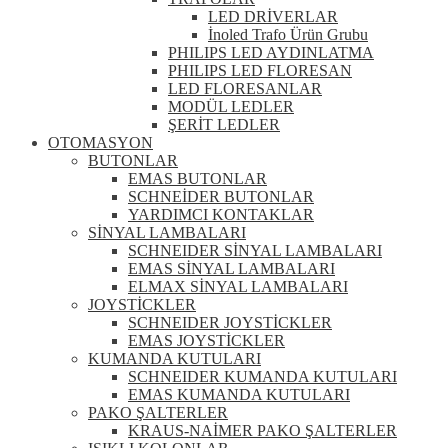
LED DRİVERLAR
İnoled Trafo Ürün Grubu
PHILIPS LED AYDINLATMA
PHILIPS LED FLORESAN
LED FLORESANLAR
MODÜL LEDLER
ŞERİT LEDLER
OTOMASYON
BUTONLAR
EMAS BUTONLAR
SCHNEİDER BUTONLAR
YARDIMCI KONTAKLAR
SİNYAL LAMBALARI
SCHNEIDER SİNYAL LAMBALARI
EMAS SİNYAL LAMBALARI
ELMAX SİNYAL LAMBALARI
JOYSTİCKLER
SCHNEIDER JOYSTİCKLER
EMAS JOYSTİCKLER
KUMANDA KUTULARI
SCHNEIDER KUMANDA KUTULARI
EMAS KUMANDA KUTULARI
PAKO ŞALTERLER
KRAUS-NAİMER PAKO ŞALTERLER