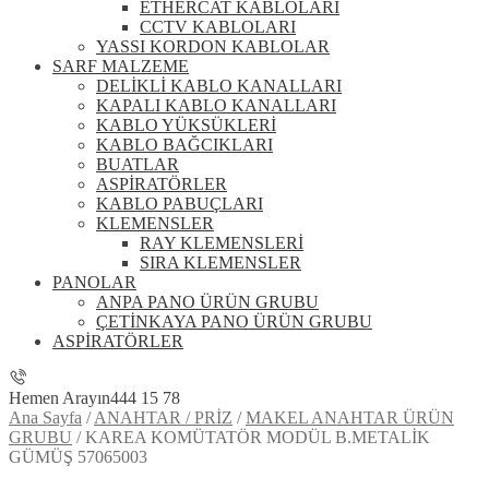
ETHERCAT KABLOLARI
CCTV KABLOLARI
YASSI KORDON KABLOLAR
SARF MALZEME
DELİKLİ KABLO KANALLARI
KAPALI KABLO KANALLARI
KABLO YÜKSÜKLERİ
KABLO BAĞCIKLARI
BUATLAR
ASPİRATÖRLER
KABLO PABUÇLARI
KLEMENSLER
RAY KLEMENSLERİ
SIRA KLEMENSLER
PANOLAR
ANPA PANO ÜRÜN GRUBU
ÇETİNKAYA PANO ÜRÜN GRUBU
ASPİRATÖRLER
Hemen Arayın
444 15 78
Ana Sayfa
/
ANAHTAR / PRİZ
/
MAKEL ANAHTAR ÜRÜN
GRUBU
/
KAREA KOMÜTATÖR MODÜL B.METALİK
GÜMÜŞ 57065003