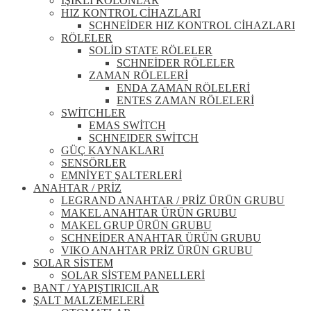
IŞIKLI KOLONLAR
HIZ KONTROL CİHAZLARI
SCHNEİDER HIZ KONTROL CİHAZLARI
RÖLELER
SOLİD STATE RÖLELER
SCHNEİDER RÖLELER
ZAMAN RÖLELERİ
ENDA ZAMAN RÖLELERİ
ENTES ZAMAN RÖLELERİ
SWİTCHLER
EMAS SWİTCH
SCHNEIDER SWİTCH
GÜÇ KAYNAKLARI
SENSÖRLER
EMNİYET ŞALTERLERİ
ANAHTAR / PRİZ
LEGRAND ANAHTAR / PRİZ ÜRÜN GRUBU
MAKEL ANAHTAR ÜRÜN GRUBU
MAKEL GRUP ÜRÜN GRUBU
SCHNEİDER ANAHTAR ÜRÜN GRUBU
VIKO ANAHTAR PRİZ ÜRÜN GRUBU
SOLAR SİSTEM
SOLAR SİSTEM PANELLERİ
BANT / YAPIŞTIRICILAR
ŞALT MALZEMELERİ