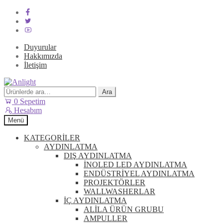
Duyurular
Hakkımızda
İletişim
Dolaşıma
İçeriğe
geç
geç
Ara:
Ara
0
Sepetim
Hesabım
Menü
KATEGORİLER
AYDINLATMA
DIŞ AYDINLATMA
İNOLED LED AYDINLATMA
ENDÜSTRİYEL AYDINLATMA
PROJEKTÖRLER
WALLWASHERLAR
İÇ AYDINLATMA
ALİLA ÜRÜN GRUBU
AMPULLER