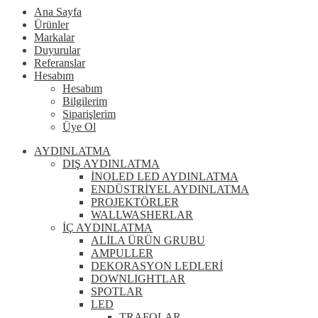
Ana Sayfa
Ürünler
Markalar
Duyurular
Referanslar
Hesabım
Hesabım
Bilgilerim
Siparişlerim
Üye Ol
AYDINLATMA
DIŞ AYDINLATMA
İNOLED LED AYDINLATMA
ENDÜSTRİYEL AYDINLATMA
PROJEKTÖRLER
WALLWASHERLAR
İÇ AYDINLATMA
ALİLA ÜRÜN GRUBU
AMPULLER
DEKORASYON LEDLERİ
DOWNLIGHTLAR
SPOTLAR
LED
TRAFOLAR