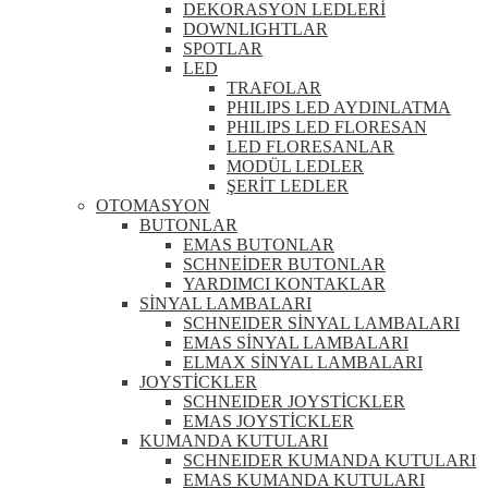
DEKORASYON LEDLERİ
DOWNLIGHTLAR
SPOTLAR
LED
TRAFOLAR
PHILIPS LED AYDINLATMA
PHILIPS LED FLORESAN
LED FLORESANLAR
MODÜL LEDLER
ŞERİT LEDLER
OTOMASYON
BUTONLAR
EMAS BUTONLAR
SCHNEİDER BUTONLAR
YARDIMCI KONTAKLAR
SİNYAL LAMBALARI
SCHNEIDER SİNYAL LAMBALARI
EMAS SİNYAL LAMBALARI
ELMAX SİNYAL LAMBALARI
JOYSTİCKLER
SCHNEIDER JOYSTİCKLER
EMAS JOYSTİCKLER
KUMANDA KUTULARI
SCHNEIDER KUMANDA KUTULARI
EMAS KUMANDA KUTULARI