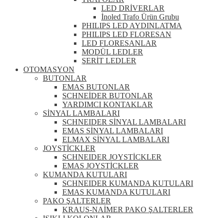
LED DRİVERLAR
İnoled Trafo Ürün Grubu
PHILIPS LED AYDINLATMA
PHILIPS LED FLORESAN
LED FLORESANLAR
MODÜL LEDLER
ŞERİT LEDLER
OTOMASYON
BUTONLAR
EMAS BUTONLAR
SCHNEİDER BUTONLAR
YARDIMCI KONTAKLAR
SİNYAL LAMBALARI
SCHNEIDER SİNYAL LAMBALARI
EMAS SİNYAL LAMBALARI
ELMAX SİNYAL LAMBALARI
JOYSTİCKLER
SCHNEIDER JOYSTİCKLER
EMAS JOYSTİCKLER
KUMANDA KUTULARI
SCHNEIDER KUMANDA KUTULARI
EMAS KUMANDA KUTULARI
PAKO ŞALTERLER
KRAUS-NAİMER PAKO ŞALTERLER