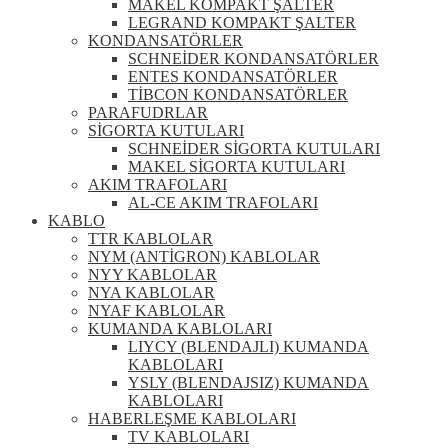
MAKEL KOMPAKT ŞALTER
LEGRAND KOMPAKT ŞALTER
KONDANSATÖRLER
SCHNEİDER KONDANSATÖRLER
ENTES KONDANSATÖRLER
TİBCON KONDANSATÖRLER
PARAFUDRLAR
SİGORTA KUTULARI
SCHNEİDER SİGORTA KUTULARI
MAKEL SİGORTA KUTULARI
AKIM TRAFOLARI
AL-CE AKIM TRAFOLARI
KABLO
TTR KABLOLAR
NYM (ANTİGRON) KABLOLAR
NYY KABLOLAR
NYA KABLOLAR
NYAF KABLOLAR
KUMANDA KABLOLARI
LIYCY (BLENDAJLI) KUMANDA
KABLOLARI
YSLY (BLENDAJSIZ) KUMANDA
KABLOLARI
HABERLEŞME KABLOLARI
TV KABLOLARI