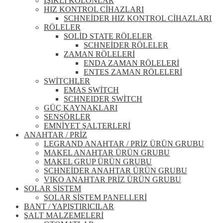
IŞIKLI KOLONLAR
HIZ KONTROL CİHAZLARI
SCHNEİDER HIZ KONTROL CİHAZLARI
RÖLELER
SOLİD STATE RÖLELER
SCHNEİDER RÖLELER
ZAMAN RÖLELERİ
ENDA ZAMAN RÖLELERİ
ENTES ZAMAN RÖLELERİ
SWİTCHLER
EMAS SWİTCH
SCHNEIDER SWİTCH
GÜÇ KAYNAKLARI
SENSÖRLER
EMNİYET ŞALTERLERİ
ANAHTAR / PRİZ
LEGRAND ANAHTAR / PRİZ ÜRÜN GRUBU
MAKEL ANAHTAR ÜRÜN GRUBU
MAKEL GRUP ÜRÜN GRUBU
SCHNEİDER ANAHTAR ÜRÜN GRUBU
VIKO ANAHTAR PRİZ ÜRÜN GRUBU
SOLAR SİSTEM
SOLAR SİSTEM PANELLERİ
BANT / YAPIŞTIRICILAR
ŞALT MALZEMELERİ