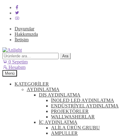
Duyurular
Hakkımızda
İletişim
Dolaşıma
İçeriğe
geç
geç
Ara:
Ara
0
Sepetim
Hesabım
Menü
KATEGORİLER
AYDINLATMA
DIŞ AYDINLATMA
İNOLED LED AYDINLATMA
ENDÜSTRİYEL AYDINLATMA
PROJEKTÖRLER
WALLWASHERLAR
İÇ AYDINLATMA
ALİLA ÜRÜN GRUBU
AMPULLER