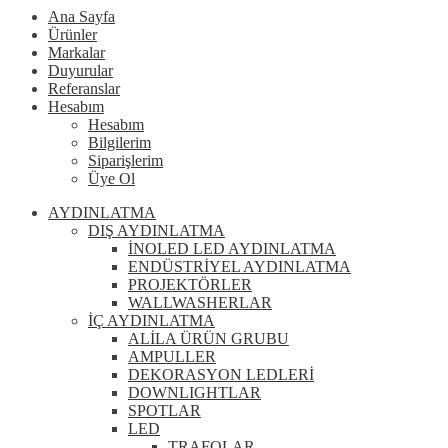
Ana Sayfa
Ürünler
Markalar
Duyurular
Referanslar
Hesabım
Hesabım
Bilgilerim
Siparişlerim
Üye Ol
AYDINLATMA
DIŞ AYDINLATMA
İNOLED LED AYDINLATMA
ENDÜSTRİYEL AYDINLATMA
PROJEKTÖRLER
WALLWASHERLAR
İÇ AYDINLATMA
ALİLA ÜRÜN GRUBU
AMPULLER
DEKORASYON LEDLERİ
DOWNLIGHTLAR
SPOTLAR
LED
TRAFOLAR