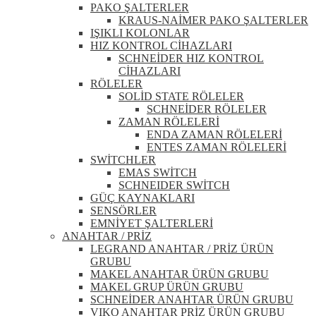
PAKO ŞALTERLER
KRAUS-NAİMER PAKO ŞALTERLER
IŞIKLI KOLONLAR
HIZ KONTROL CİHAZLARI
SCHNEİDER HIZ KONTROL
CİHAZLARI
RÖLELER
SOLİD STATE RÖLELER
SCHNEİDER RÖLELER
ZAMAN RÖLELERİ
ENDA ZAMAN RÖLELERİ
ENTES ZAMAN RÖLELERİ
SWİTCHLER
EMAS SWİTCH
SCHNEIDER SWİTCH
GÜÇ KAYNAKLARI
SENSÖRLER
EMNİYET ŞALTERLERİ
ANAHTAR / PRİZ
LEGRAND ANAHTAR / PRİZ ÜRÜN
GRUBU
MAKEL ANAHTAR ÜRÜN GRUBU
MAKEL GRUP ÜRÜN GRUBU
SCHNEİDER ANAHTAR ÜRÜN GRUBU
VIKO ANAHTAR PRİZ ÜRÜN GRUBU