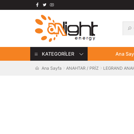
Ara:
Ara
Dolaşıma
İçeriğe
geç
geç
KATEGORİLER
Ana Say
Ana Sayfa
ANAHTAR / PRİZ
LEGRAND ANAH