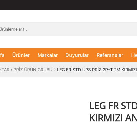
fa
Ürünler
Markalar
Duyurular
Referanslar
He
TAR / PRİZ ÜRÜN GRUBU
LEG FR STD UPS PRİZ 2P+T 2M KIRMIZ
LEG FR ST
KIRMIZI A