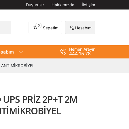
Duyurular
Hakkımızda
İletişim
0
Sepetim
Hesabım
Hemen Arayın
sabım
444 15 78
I ANTİMİKROBİYEL
D UPS PRİZ 2P+T 2M
NTİMİKROBİYEL