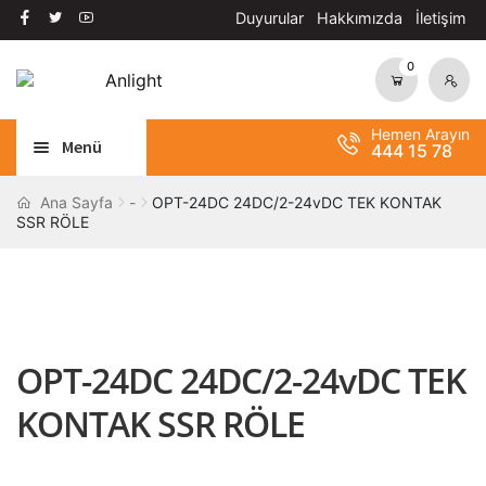
Duyurular
Hakkımızda
İletişim
0
Dolaşıma
İçeriğe
geç
geç
Hemen Arayın
Menü
444 15 78
Alt
AYDINLATMA
Ana Sayfa
-
OPT-24DC 24DC/2-24vDC TEK KONTAK
SSR RÖLE
menüy
Alt
genişle
OTOMASYON
menüy
Alt
genişle
ANAHTAR / PRİZ
menüy
Alt
genişle
SOLAR SİSTEM
OPT-24DC 24DC/2-24vDC TEK
menüy
genişle
BANT / YAPIŞTIRICILAR
KONTAK SSR RÖLE
Alt
ŞALT MALZEMELERİ
menüy