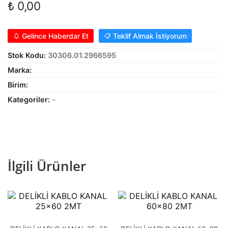
₺
0,00
Alt
genişle
KABLO
menüy
Alt
Gelince Haberdar Et
Teklif Almak İstiyorum
genişle
SARF MALZEME
menüy
Stok Kodu:
30306.01.2966595
Alt
genişle
PANOLAR
Marka:
menüy
Birim:
genişle
ASPİRATÖRLER
Kategoriler:
-
İlgili Ürünler