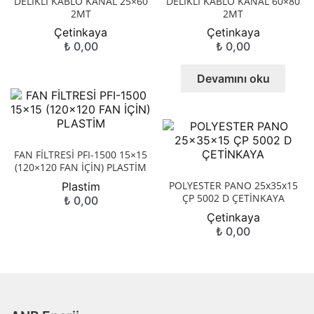
DELİKLİ KABLO KANAL 25×60
DELİKLİ KABLO KANAL 60×80
2MT
2MT
Çetinkaya
Çetinkaya
₺
0,00
₺
0,00
Devamını oku
FAN FİLTRESİ PFI-1500 15×15
(120×120 FAN İÇİN) PLASTİM
POLYESTER PANO 25x35x15
Plastim
ÇP 5002 D ÇETİNKAYA
₺
0,00
Çetinkaya
₺
0,00