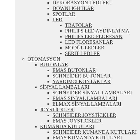
DEKORASYON LEDLERİ
DOWNLIGHTLAR
SPOTLAR
LED
TRAFOLAR
PHILIPS LED AYDINLATMA
PHILIPS LED FLORESAN
LED FLORESANLAR
MODÜL LEDLER
ŞERİT LEDLER
OTOMASYON
BUTONLAR
EMAS BUTONLAR
SCHNEİDER BUTONLAR
YARDIMCI KONTAKLAR
SİNYAL LAMBALARI
SCHNEIDER SİNYAL LAMBALARI
EMAS SİNYAL LAMBALARI
ELMAX SİNYAL LAMBALARI
JOYSTİCKLER
SCHNEIDER JOYSTİCKLER
EMAS JOYSTİCKLER
KUMANDA KUTULARI
SCHNEIDER KUMANDA KUTULARI
EMAS KUMANDA KUTULARI