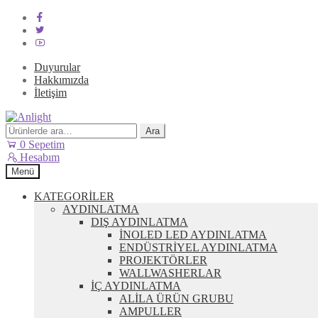
Duyurular
Hakkımızda
İletişim
Dolaşıma
İçeriğe
geç
geç
Ara:
Ara
0
Sepetim
Hesabım
Menü
KATEGORİLER
AYDINLATMA
DIŞ AYDINLATMA
İNOLED LED AYDINLATMA
ENDÜSTRİYEL AYDINLATMA
PROJEKTÖRLER
WALLWASHERLAR
İÇ AYDINLATMA
ALİLA ÜRÜN GRUBU
AMPULLER