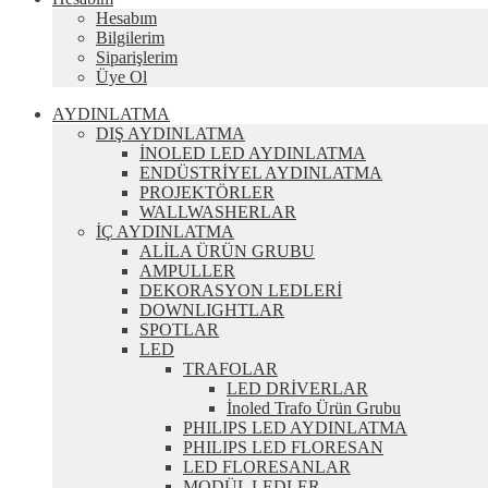
Hesabım
Bilgilerim
Siparişlerim
Üye Ol
AYDINLATMA
DIŞ AYDINLATMA
İNOLED LED AYDINLATMA
ENDÜSTRİYEL AYDINLATMA
PROJEKTÖRLER
WALLWASHERLAR
İÇ AYDINLATMA
ALİLA ÜRÜN GRUBU
AMPULLER
DEKORASYON LEDLERİ
DOWNLIGHTLAR
SPOTLAR
LED
TRAFOLAR
LED DRİVERLAR
İnoled Trafo Ürün Grubu
PHILIPS LED AYDINLATMA
PHILIPS LED FLORESAN
LED FLORESANLAR
MODÜL LEDLER