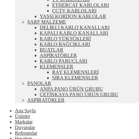
ETHERCAT KABLOLARI
CCTV KABLOLARI
YASSI KORDON KABLOLAR
SARF MALZEME
DELİKLİ KABLO KANALLARI
KAPALI KABLO KANALLARI
KABLO YÜKSÜKLERİ
KABLO BAĞCIKLARI
BUATLAR
ASPİRATÖRLER
KABLO PABUÇLARI
KLEMENSLER
RAY KLEMENSLERİ
SIRA KLEMENSLER
PANOLAR
ANPA PANO ÜRÜN GRUBU
ÇETİNKAYA PANO ÜRÜN GRUBU
ASPİRATÖRLER
Ana Sayfa
Ürünler
Markalar
Duyurular
Referanslar
Hesabım