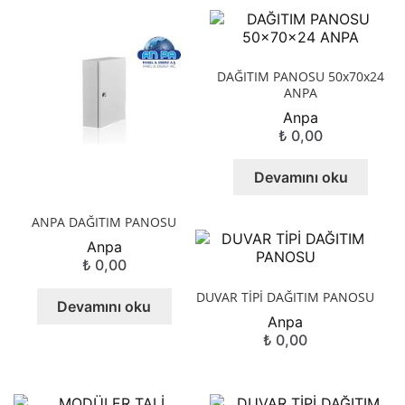
Alt
ŞALT MALZEMELERİ
menüy
Alt
genişle
KABLO
DAĞITIM PANOSU 50x70x24
menüy
ANPA
Alt
genişle
SARF MALZEME
Anpa
menüy
₺
0,00
Alt
genişle
PANOLAR
menüy
Devamını oku
genişle
ASPİRATÖRLER
ANPA DAĞITIM PANOSU
Anpa
₺
0,00
DUVAR TİPİ DAĞITIM PANOSU
Devamını oku
Anpa
₺
0,00