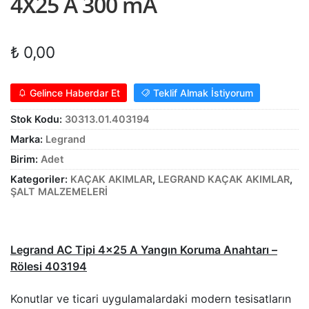
4X25 A 300 mA
Alt
ŞALT MALZEMELERİ
menüy
Alt
genişle
₺
0,00
KABLO
menüy
Alt
genişle
SARF MALZEME
Gelince Haberdar Et
Teklif Almak İstiyorum
menüy
Alt
genişle
PANOLAR
Stok Kodu:
30313.01.403194
menüy
Marka:
Legrand
genişle
ASPİRATÖRLER
Birim:
Adet
Kategoriler:
KAÇAK AKIMLAR
,
LEGRAND KAÇAK AKIMLAR
,
ŞALT MALZEMELERİ
Legrand AC Tipi 4×25 A Yangın Koruma Anahtarı –
Rölesi 403194
Konutlar ve ticari uygulamalardaki modern tesisatların