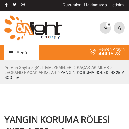
Duyurular
Hakkımızda
İletişim
0
Dolaşıma
İçeriğe
geç
geç
Hemen Arayın
Menü
444 15 78
Alt
AYDINLATMA
Ana Sayfa
ŞALT MALZEMELERİ
KAÇAK AKIMLAR
LEGRAND KAÇAK AKIMLAR
YANGIN KORUMA RÖLESİ 4X25 A
menüy
300 mA
Alt
genişle
OTOMASYON
menüy
Alt
genişle
ANAHTAR / PRİZ
menüy
Alt
genişle
SOLAR SİSTEM
menüy
YANGIN KORUMA RÖLESİ
genişle
BANT / YAPIŞTIRICILAR